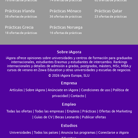
76 ofertas de prácticas
74 ofertas de prácticas
62 ofertas de prácticas
Prácticas Irlanda
Prácticas Mónaco
Prácticas Qatar
38 ofertas de prácticas
36 ofertas de prácticas
23 ofertas de prácticas
Prácticas Grecia
Prácticas Noruega
18 ofertas de prácticas
16 ofertas de prácticas
Sobre iAgora
iAgora ofrece opiniones sobre universidades y centros de formación para graduados
internacionales, estudiantes Erasmus y estudiantes de intercambio. Rankings
internacionales y detalles de admisión a grados, postgrados, másters, MSc, MBA y
cursos de verano en Zowa Education y otras universidades y escuelas de negocios.
© 2026 iAgora Europa, SLU
Empresa
Artículos
Sobre iAgora
Anúnciate en iAgora
Condiciones de uso
Política de
privacidad
Contacto
Empleo
Todas las ofertas
Todas las empresas
Empleos
Prácticas
Ofertas de Marketing
Guías de CV
Becas Leonardo
Publicar ofertas
Estudios
Universidades
Todos los países
Anuncia tus programas
Conectarse a iAgora