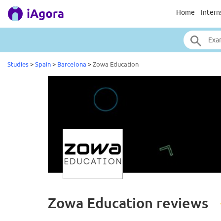
Home
Intern
Studies
>
Spain
>
Barcelona
>
Zowa Education
Zowa Education
reviews