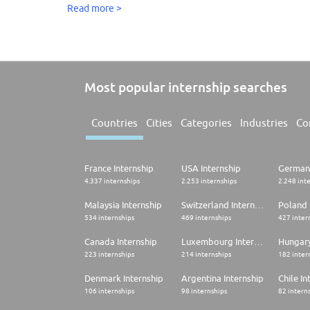
Sumérgete en el fascinante mundo de la veterinaria con Z
Read more >
bienestar en Zowa Health, especialízate en los entresi
empresarial con Zowa Business y descubre las múltiples 
Accede a un mundo de oportunidades con Zowa Educati
Most popular internship searches
Countries
Cities
Categories
Industries
Co
France Internship
USA Internship
Germany
4.337 internships
2.253 internships
2.248 int
Malaysia Internship
Switzerland Internship
Poland 
534 internships
469 internships
427 inter
Canada Internship
Luxembourg Internship
Hungary
223 internships
214 internships
182 inter
Denmark Internship
Argentina Internship
Chile In
106 internships
98 internships
82 intern