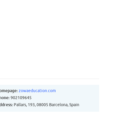
omepage:
zowaeducation.com
hone:
902109645
ddress:
Pallars, 193, 08005 Barcelona, Spain