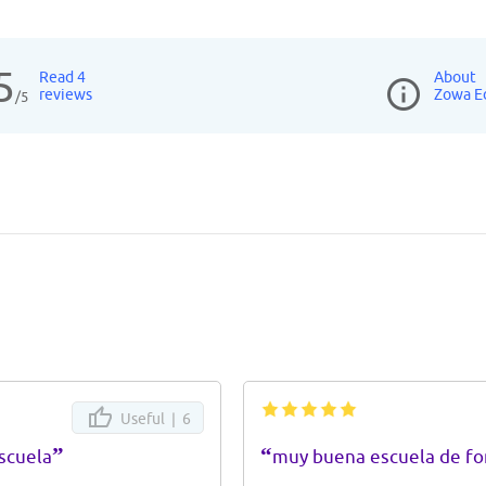
5
Read 4
About
reviews
Zowa E
/5
Useful |
6
”
“
scuela
muy buena escuela de f