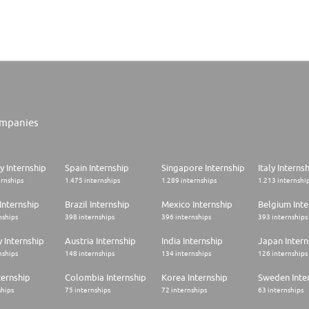
owa Vet, explora los cursos líderes en línea en salud y
jos del mundo
facetas de las profesiones junto a Zowa Profession.
on.
mpanies
 Internship
Spain Internship
Singapore Internship
Italy Interns
ernships
1.475 internships
1.289 internships
1.213 internshi
Internship
Brazil Internship
Mexico Internship
Belgium Inte
nships
398 internships
396 internships
393 internships
 Internship
Austria Internship
India Internship
Japan Intern
nships
148 internships
134 internships
126 internships
ternship
Colombia Internship
Korea Internship
Sweden Inte
ships
75 internships
72 internships
63 internships