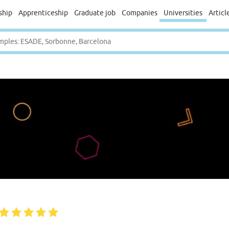
ship
Apprenticeship
Graduate job
Companies
Universities
Articl