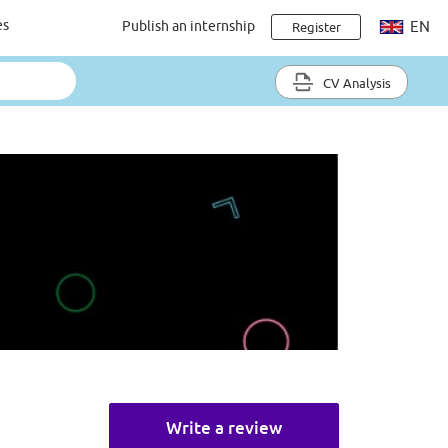
es
Publish an internship
EN
Register
CV Analysis
Write a review