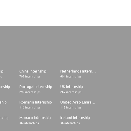
hip
China Internship
Netherlands Internship
ps
707 internships
604 internships
rnship
Portugal Internship
UK Internship
299 internships
267 internships
ship
Romania Internship
United Arab Emirates Internship
116 internships
112 internships
rnship
Monaco Internship
Ireland Internship
36 internships
36 internships