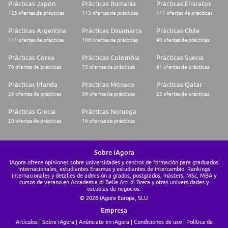
Prácticas Japón
Prácticas Rumania
Prácticas Emiratos Árabes Unidos
125 ofertas de prácticas
113 ofertas de prácticas
111 ofertas de prácticas
Prácticas Argentina
Prácticas Dinamarca
Prácticas Chile
111 ofertas de prácticas
106 ofertas de prácticas
90 ofertas de prácticas
Prácticas Corea
Prácticas Colombia
Prácticas Suecia
76 ofertas de prácticas
75 ofertas de prácticas
61 ofertas de prácticas
Prácticas Irlanda
Prácticas Mónaco
Prácticas Qatar
39 ofertas de prácticas
36 ofertas de prácticas
23 ofertas de prácticas
Prácticas Grecia
Prácticas Noruega
20 ofertas de prácticas
16 ofertas de prácticas
Sobre iAgora
iAgora ofrece opiniones sobre universidades y centros de formación para graduados
internacionales, estudiantes Erasmus y estudiantes de intercambio. Rankings
internacionales y detalles de admisión a grados, postgrados, másters, MSc, MBA y
cursos de verano en Accademia di Belle Arti di Brera y otras universidades y
escuelas de negocios.
© 2026 iAgora Europa, SLU
Empresa
Artículos
Sobre iAgora
Anúnciate en iAgora
Condiciones de uso
Política de