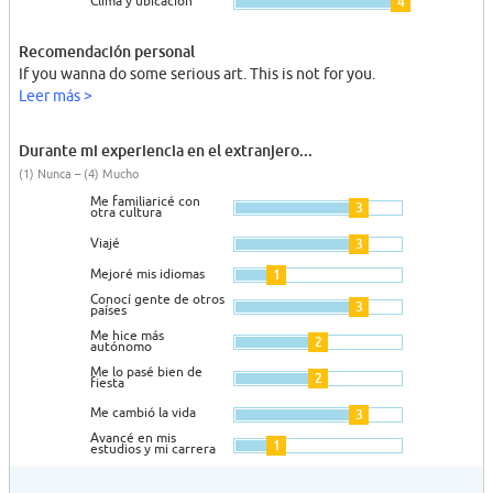
Clima y ubicación
4
Recomendación personal
If you wanna do some serious art. This is not for you.
Leer más >
Durante mi experiencia en el extranjero...
(1) Nunca – (4) Mucho
Me familiaricé con
3
otra cultura
Viajé
3
Mejoré mis idiomas
1
Conocí gente de otros
3
países
Me hice más
2
autónomo
Me lo pasé bien de
2
fiesta
Me cambió la vida
3
Avancé en mis
1
estudios y mi carrera