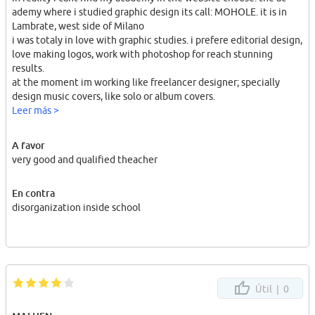
ademy where i studied graphic design its call: MOHOLE. it is in
Lambrate, west side of Milano
i was totaly in love with graphic studies. i prefere editorial design,
love making logos, work with photoshop for reach stunning
results.
at the moment im working like freelancer designer; specially
design music covers, like solo or album covers.
you can find my profile on instagram like: OLIOQUORE
Leer más >
A favor
very good and qualified theacher
En contra
disorganization inside school
Útil |
0