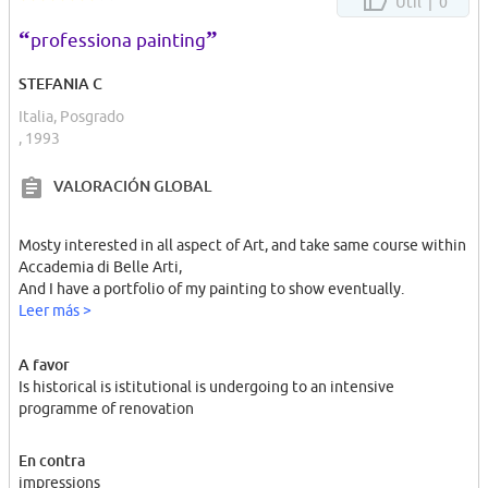
Útil |
0
por lo menos hay profes majos y divertidos.
“
”
professiona painting
STEFANIA C
Italia, Posgrado
, 1993
VALORACIÓN GLOBAL
Mosty interested in all aspect of Art, and take same course within
Accademia di Belle Arti,
And I have a portfolio of my painting to show eventually.
Leer más >
A favor
Is historical is istitutional is undergoing to an intensive
programme of renovation
En contra
impressions