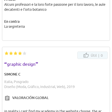
Alcuni professori e la loro forte passione per il loro lavoro, le aule
decatenti e l'orto botanico
En contra
La segreteria
Útil |
0
“
”
graphic design
SIMONE C
Italia, Posgrado
Diseño (Moda, Gráfico, Industrial, Web), 2019
VALORACIÓN GLOBAL
in reality i cant find my academy in the website choose. the ac