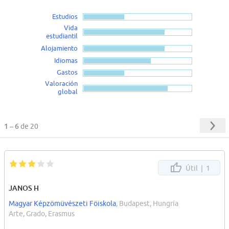
Estudios
Vida
estudiantil
Alojamiento
Idiomas
Gastos
Valoración
global
1 – 6
de 20
Útil |
1
JANOS H
Magyar Képzömüvészeti Föiskola
, Budapest, Hungría
Arte, Grado, Erasmus