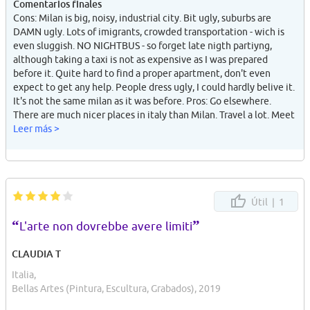
Comentarios finales
Cons: Milan is big, noisy, industrial city. Bit ugly, suburbs are
DAMN ugly. Lots of imigrants, crowded transportation - wich is
even sluggish. NO NIGHTBUS - so forget late nigth partiyng,
although taking a taxi is not as expensive as I was prepared
before it. Quite hard to find a proper apartment, don't even
expect to get any help. People dress ugly, I could hardly belive it.
It's not the same milan as it was before. Pros: Go elsewhere.
There are much nicer places in italy than Milan. Travel a lot. Meet
friends they will help you and make your stay more cheerfull. And
Leer más >
buy a sunglass!
Útil |
1
“
”
L'arte non dovrebbe avere limiti
CLAUDIA T
Italia,
Bellas Artes (Pintura, Escultura, Grabados), 2019