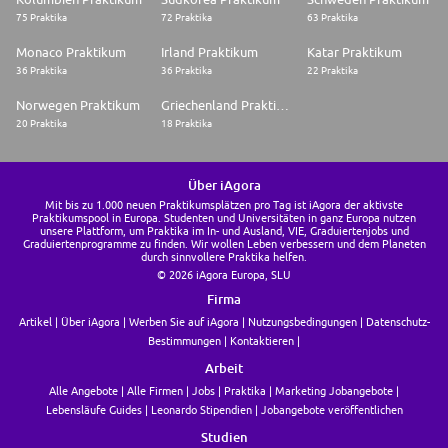
75 Praktika
72 Praktika
63 Praktika
Monaco Praktikum
Irland Praktikum
Katar Praktikum
36 Praktika
36 Praktika
22 Praktika
Norwegen Praktikum
Griechenland Praktikum
20 Praktika
18 Praktika
Über iAgora
Mit bis zu 1.000 neuen Praktikumsplätzen pro Tag ist iAgora der aktivste
Praktikumspool in Europa. Studenten und Universitäten in ganz Europa nutzen
unsere Plattform, um Praktika im In- und Ausland, VIE, Graduiertenjobs und
Graduiertenprogramme zu finden. Wir wollen Leben verbessern und dem Planeten
durch sinnvollere Praktika helfen.
© 2026 iAgora Europa, SLU
Firma
Artikel
Über iAgora
Werben Sie auf iAgora
Nutzungsbedingungen
Datenschutz-
Bestimmungen
Kontaktieren
Arbeit
Alle Angebote
Alle Firmen
Jobs
Praktika
Marketing Jobangebote
Lebensläufe Guides
Leonardo Stipendien
Jobangebote veröffentlichen
Studien