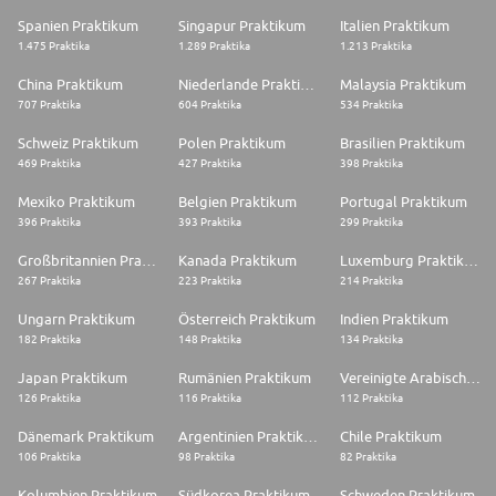
Spanien Praktikum
Singapur Praktikum
Italien Praktikum
1.475 Praktika
1.289 Praktika
1.213 Praktika
China Praktikum
Niederlande Praktikum
Malaysia Praktikum
707 Praktika
604 Praktika
534 Praktika
Schweiz Praktikum
Polen Praktikum
Brasilien Praktikum
469 Praktika
427 Praktika
398 Praktika
Mexiko Praktikum
Belgien Praktikum
Portugal Praktikum
396 Praktika
393 Praktika
299 Praktika
Großbritannien Praktikum
Kanada Praktikum
Luxemburg Praktikum
267 Praktika
223 Praktika
214 Praktika
Ungarn Praktikum
Österreich Praktikum
Indien Praktikum
182 Praktika
148 Praktika
134 Praktika
Japan Praktikum
Rumänien Praktikum
Vereinigte Arabische Emirate Praktikum
126 Praktika
116 Praktika
112 Praktika
Dänemark Praktikum
Argentinien Praktikum
Chile Praktikum
106 Praktika
98 Praktika
82 Praktika
Kolumbien Praktikum
Südkorea Praktikum
Schweden Praktikum