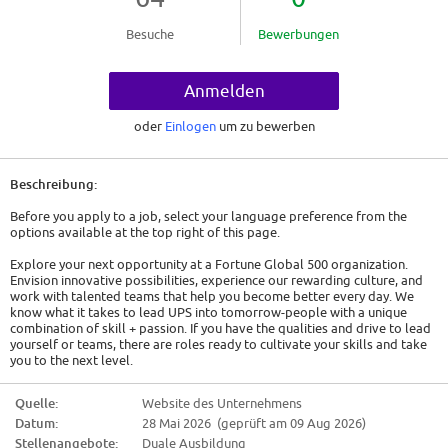
Besuche
Bewerbungen
Anmelden
oder
Einlogen
um zu bewerben
Beschreibung:
Before you apply to a job, select your language preference from the
options available at the top right of this page.
Explore your next opportunity at a Fortune Global 500 organization.
Envision innovative possibilities, experience our rewarding culture, and
work with talented teams that help you become better every day. We
know what it takes to lead UPS into tomorrow-people with a unique
combination of skill + passion. If you have the qualities and drive to lead
yourself or teams, there are roles ready to cultivate your skills and take
you to the next level.
Job Description:
Quelle:
Website des Unternehmens
Datum:
28 Mai 2026 (geprüft am 09 Aug 2026)
Vous connaissez UPS, vous voyez nos camions de livraison dans la rue et
recevez un colis grâce à nous. Mais savez-vous ce que vous avez à gagner
Stellenangebote:
Duale Ausbildung