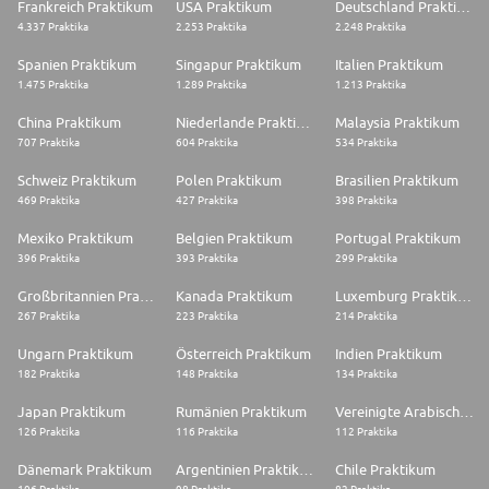
Frankreich Praktikum
USA Praktikum
Deutschland Praktikum
4.337 Praktika
2.253 Praktika
2.248 Praktika
Spanien Praktikum
Singapur Praktikum
Italien Praktikum
1.475 Praktika
1.289 Praktika
1.213 Praktika
China Praktikum
Niederlande Praktikum
Malaysia Praktikum
707 Praktika
604 Praktika
534 Praktika
Schweiz Praktikum
Polen Praktikum
Brasilien Praktikum
469 Praktika
427 Praktika
398 Praktika
Mexiko Praktikum
Belgien Praktikum
Portugal Praktikum
396 Praktika
393 Praktika
299 Praktika
Großbritannien Praktikum
Kanada Praktikum
Luxemburg Praktikum
267 Praktika
223 Praktika
214 Praktika
Ungarn Praktikum
Österreich Praktikum
Indien Praktikum
182 Praktika
148 Praktika
134 Praktika
Japan Praktikum
Rumänien Praktikum
Vereinigte Arabische Emirate Praktikum
126 Praktika
116 Praktika
112 Praktika
Dänemark Praktikum
Argentinien Praktikum
Chile Praktikum