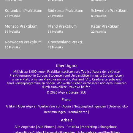
106 Praktika
98 Praktika
82 Praktika
Kolumbien Praktikum
Südkorea Praktikum
Schweden Praktikum
75 Praktika
72 Praktika
63 Praktika
Monaco Praktikum
Irland Praktikum
Katar Praktikum
36 Praktika
36 Praktika
22 Praktika
Norwegen Praktikum
Griechenland Praktikum
20 Praktika
18 Praktika
Über iAgora
Mit bis zu 1.000 neuen Praktikumsplätzen pro Tag ist iAgora der aktivste
Praktikumspool in Europa. Studenten und Universitäten in ganz Europa nutzen
unsere Plattform, um Praktika im In- und Ausland, VIE, Graduiertenjobs und
Graduiertenprogramme zu finden. Wir wollen Leben verbessern und dem Planeten
durch sinnvollere Praktika helfen.
© 2026 iAgora Europa, SLU
Firma
Artikel
Über iAgora
Werben Sie auf iAgora
Nutzungsbedingungen
Datenschutz-
Bestimmungen
Kontaktieren
Arbeit
Alle Angebote
Alle Firmen
Jobs
Praktika
Marketing Jobangebote
Lebensläufe Guides
Leonardo Stipendien
Jobangebote veröffentlichen