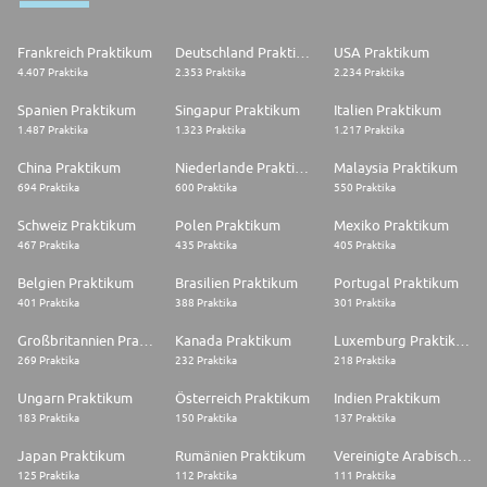
Frankreich Praktikum
Deutschland Praktikum
USA Praktikum
4.407 Praktika
2.353 Praktika
2.234 Praktika
Spanien Praktikum
Singapur Praktikum
Italien Praktikum
1.487 Praktika
1.323 Praktika
1.217 Praktika
China Praktikum
Niederlande Praktikum
Malaysia Praktikum
694 Praktika
600 Praktika
550 Praktika
Schweiz Praktikum
Polen Praktikum
Mexiko Praktikum
467 Praktika
435 Praktika
405 Praktika
Belgien Praktikum
Brasilien Praktikum
Portugal Praktikum
401 Praktika
388 Praktika
301 Praktika
Großbritannien Praktikum
Kanada Praktikum
Luxemburg Praktikum
269 Praktika
232 Praktika
218 Praktika
Ungarn Praktikum
Österreich Praktikum
Indien Praktikum
183 Praktika
150 Praktika
137 Praktika
Japan Praktikum
Rumänien Praktikum
Vereinigte Arabische Emirate Praktikum
125 Praktika
112 Praktika
111 Praktika