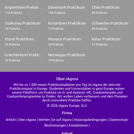
Argentinien Praktikum
Dänemark Praktikum
Chile Praktikum
110 Praktika
106 Praktika
89 Praktika
Südkorea Praktikum
Kolumbien Praktikum
Schweden Praktikum
76 Praktika
75 Praktika
60 Praktika
Irland Praktikum
Monaco Praktikum
Katar Praktikum
39 Praktika
36 Praktika
23 Praktika
Griechenland Praktikum
Norwegen Praktikum
20 Praktika
16 Praktika
Über iAgora
Mit bis zu 1.000 neuen Praktikumsplätzen pro Tag ist iAgora der aktivste
Praktikumspool in Europa. Studenten und Universitäten in ganz Europa nutzen
unsere Plattform, um Praktika im In- und Ausland, VIE, Graduiertenjobs und
Graduiertenprogramme zu finden. Wir wollen Leben verbessern und dem Planeten
durch sinnvollere Praktika helfen.
© 2026 iAgora Europa, SLU
Firma
Artikel
Über iAgora
Werben Sie auf iAgora
Nutzungsbedingungen
Datenschutz-
Bestimmungen
Kontaktieren
Arbeit