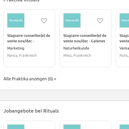
Versteckt
Versteckt
Verst
Stagiaire conseiller(e) de
Stagiaire conseiller(e) de
Stagi
vente nov/dec -
vente nov/dec - Galeries
vente
Printemps Nancy
Lafayette Metz
sept/
Marketing
Naturheilkunde
Verka
Nati
Nancy, Frankreich
Metz, Frankreich
Paris
Alle Praktika anzeigen (6) >
Jobangebote bei Rituals