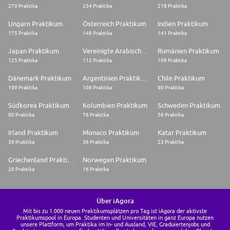
270 Praktika
234 Praktika
218 Praktika
Ungarn Praktikum
Österreich Praktikum
Indien Praktikum
175 Praktika
149 Praktika
141 Praktika
Japan Praktikum
Vereinigte Arabische Emirate Praktikum
Rumänien Praktikum
125 Praktika
112 Praktika
109 Praktika
Dänemark Praktikum
Argentinien Praktikum
Chile Praktikum
109 Praktika
108 Praktika
90 Praktika
Südkorea Praktikum
Kolumbien Praktikum
Schweden Praktikum
80 Praktika
76 Praktika
56 Praktika
Irland Praktikum
Monaco Praktikum
Katar Praktikum
39 Praktika
36 Praktika
23 Praktika
Griechenland Praktikum
Norwegen Praktikum
20 Praktika
16 Praktika
Über iAgora
Mit bis zu 1.000 neuen Praktikumsplätzen pro Tag ist iAgora der aktivste
Praktikumspool in Europa. Studenten und Universitäten in ganz Europa nutzen
unsere Plattform, um Praktika im In- und Ausland, VIE, Graduiertenjobs und