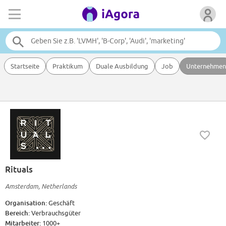
Startseite
Praktikum
Duale Ausbildung
Job
Unternehmen
Rituals
Amsterdam, Netherlands
Organisation:
Geschäft
Bereich:
Verbrauchsgüter
Mitarbeiter:
1000+