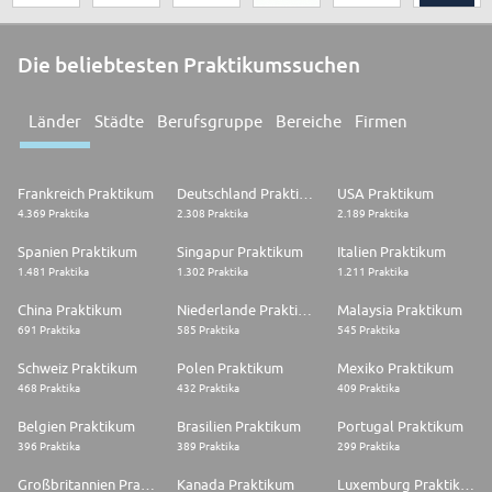
Die beliebtesten Praktikumssuchen
Länder
Städte
Berufsgruppe
Bereiche
Firmen
Frankreich Praktikum
Deutschland Praktikum
USA Praktikum
4.369 Praktika
2.308 Praktika
2.189 Praktika
Spanien Praktikum
Singapur Praktikum
Italien Praktikum
1.481 Praktika
1.302 Praktika
1.211 Praktika
China Praktikum
Niederlande Praktikum
Malaysia Praktikum
691 Praktika
585 Praktika
545 Praktika
Schweiz Praktikum
Polen Praktikum
Mexiko Praktikum
468 Praktika
432 Praktika
409 Praktika
Belgien Praktikum
Brasilien Praktikum
Portugal Praktikum
396 Praktika
389 Praktika
299 Praktika
Großbritannien Praktikum
Kanada Praktikum
Luxemburg Praktikum