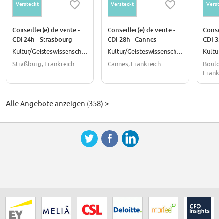
Versteckt
Versteckt
Verst
Conseiller(e) de vente -
Conseiller(e) de vente -
Conse
CDI 24h - Strasbourg
CDI 28h - Cannes
CDI 3
Rivétoile
Billa
Kultur/Geisteswissenschaften
Kultur/Geisteswissenschaften
Straßburg, Frankreich
Cannes, Frankreich
Boulo
Frank
Alle Angebote anzeigen (358) >