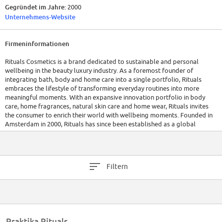
Gegründet im Jahre:
2000
Unternehmens-Website
Firmeninformationen
Rituals Cosmetics is a brand dedicated to sustainable and personal
wellbeing in the beauty luxury industry. As a foremost founder of
integrating bath, body and home care into a single portfolio, Rituals
embraces the lifestyle of transforming everyday routines into more
meaningful moments. With an expansive innovation portfolio in body
care, home fragrances, natural skin care and home wear, Rituals invites
the consumer to enrich their world with wellbeing moments. Founded in
Amsterdam in 2000, Rituals has since been established as a global
industry expert in over 33 countries present in vibrant cities such as
London, Paris, Hong Kong and New York with more than 870 stores, 2750
shop-in-shops and 5 body spas. Dedicated to its Clean, Conscious and
Caring program, Rituals is committed to continuously improve its social
Filtern
& environmental impact. In a world of luxury brands, Rituals aims to be
the forerunner in the luxury standard of bringing beauty and wellbeing
together in a sustainable future.
Praktika Rituals