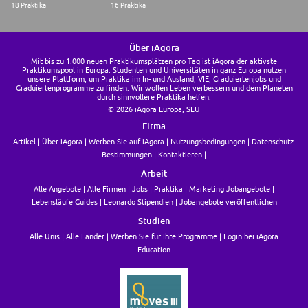
18 Praktika
16 Praktika
Über iAgora
Mit bis zu 1.000 neuen Praktikumsplätzen pro Tag ist iAgora der aktivste
Praktikumspool in Europa. Studenten und Universitäten in ganz Europa nutzen
unsere Plattform, um Praktika im In- und Ausland, VIE, Graduiertenjobs und
Graduiertenprogramme zu finden. Wir wollen Leben verbessern und dem Planeten
durch sinnvollere Praktika helfen.
© 2026 iAgora Europa, SLU
Firma
Artikel
Über iAgora
Werben Sie auf iAgora
Nutzungsbedingungen
Datenschutz-
Bestimmungen
Kontaktieren
Arbeit
Alle Angebote
Alle Firmen
Jobs
Praktika
Marketing Jobangebote
Lebensläufe Guides
Leonardo Stipendien
Jobangebote veröffentlichen
Studien
Alle Unis
Alle Länder
Werben Sie für Ihre Programme
Login bei iAgora
Education