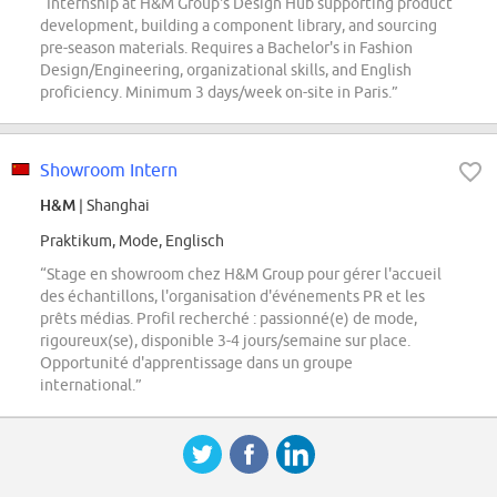
“Internship at H&M Group's Design Hub supporting product
development, building a component library, and sourcing
pre-season materials. Requires a Bachelor's in Fashion
Design/Engineering, organizational skills, and English
proficiency. Minimum 3 days/week on-site in Paris.”
Showroom Intern
H&M
| Shanghai
Praktikum, Mode, Englisch
“Stage en showroom chez H&M Group pour gérer l'accueil
des échantillons, l'organisation d'événements PR et les
prêts médias. Profil recherché : passionné(e) de mode,
rigoureux(se), disponible 3-4 jours/semaine sur place.
Opportunité d'apprentissage dans un groupe
international.”