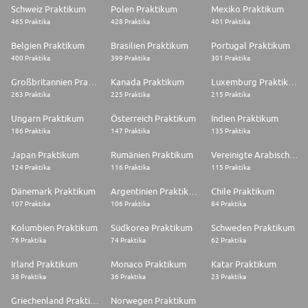
Schweiz Praktikum
Polen Praktikum
Mexiko Praktikum
465 Praktika
428 Praktika
401 Praktika
Belgien Praktikum
Brasilien Praktikum
Portugal Praktikum
400 Praktika
399 Praktika
301 Praktika
Großbritannien Praktikum
Kanada Praktikum
Luxemburg Praktikum
263 Praktika
225 Praktika
215 Praktika
Ungarn Praktikum
Österreich Praktikum
Indien Praktikum
186 Praktika
147 Praktika
135 Praktika
Japan Praktikum
Rumänien Praktikum
Vereinigte Arabische Emirate Praktikum
124 Praktika
116 Praktika
115 Praktika
Dänemark Praktikum
Argentinien Praktikum
Chile Praktikum
107 Praktika
106 Praktika
84 Praktika
Kolumbien Praktikum
Südkorea Praktikum
Schweden Praktikum
76 Praktika
74 Praktika
62 Praktika
Irland Praktikum
Monaco Praktikum
Katar Praktikum
38 Praktika
36 Praktika
23 Praktika
Griechenland Praktikum
Norwegen Praktikum