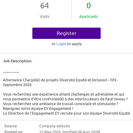
64
0
Visits
Applicants
Register
or
Login
to apply
Job Description:
_________
Alternance Chargé(e) de projets Diversité Equité et Inclusion - F/H -
Septembre 2026
Vous recherchez une expérience alliant challenges et adrénaline et qui
vous permettra d'être confronté(e) à des interlocuteurs de haut niveau ?
Vous recherchez une ambiance de travail conviviale et stimulante ?
Rejoignez notre équipe EY Engagement !
La Direction de l'Engagement EY recrute pour son équipe Diversité Equité
et Inclusion (DE&I), un(e) Chargé(e) de projets DE&I en alternance à
compter de septembre 2026.
Source:
Company website
Posted on:
12 May 2026 (verified 06 Aug 2026)
Qui sommes-nous ?