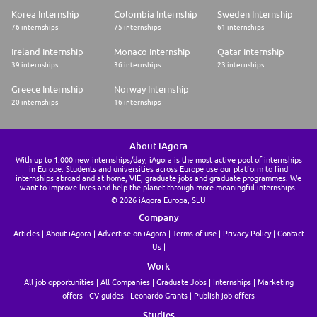
Korea Internship
Colombia Internship
Sweden Internship
76 internships
75 internships
61 internships
Ireland Internship
Monaco Internship
Qatar Internship
39 internships
36 internships
23 internships
Greece Internship
Norway Internship
20 internships
16 internships
About iAgora
With up to 1.000 new internships/day, iAgora is the most active pool of internships
in Europe. Students and universities across Europe use our platform to find
internships abroad and at home, VIE, graduate jobs and graduate programmes. We
want to improve lives and help the planet through more meaningful internships.
© 2026 iAgora Europa, SLU
Company
Articles
About iAgora
Advertise on iAgora
Terms of use
Privacy Policy
Contact
Us
Work
All job opportunities
All Companies
Graduate Jobs
Internships
Marketing
offers
CV guides
Leonardo Grants
Publish job offers
Studies