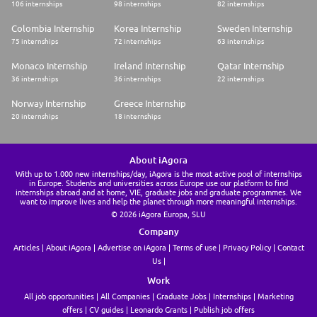
106 internships
98 internships
82 internships
Willkommen in deiner Zukunft
Colombia Internship
Korea Internship
Sweden Internship
75 internships
72 internships
63 internships
65.000 Kolleginnen und Kollegen in 200 Ländern und Gebieten.
Gemeinsam auf dem Weg, Versicherung jeden Tag neu zu denken - und
die Zukunft für alle zu gestalten. Willkommen in einer starken
Monaco Internship
Ireland Internship
Qatar Internship
Gemeinschaft, in der du von Anfang an etwas bewegst. Gemeinsam
36 internships
36 internships
22 internships
entwickeln wir uns weiter!
Norway Internship
Greece Internship
Standort: DE - Köln
20 internships
18 internships
Pensum: Vollzeit
Kontakt: Charleen Daniel
Gehaltsangaben: 1.Ausbildungsjahr: 1.455 EUR, 2.Ausbildungsjahr: 1.532
EUR, 3. Ausbildungsjahr: 1.620 EUR
About iAgora
With up to 1.000 new internships/day, iAgora is the most active pool of internships
in Europe. Students and universities across Europe use our platform to find
internships abroad and at home, VIE, graduate jobs and graduate programmes. We
want to improve lives and help the planet through more meaningful internships.
© 2026 iAgora Europa, SLU
Company
Articles
About iAgora
Advertise on iAgora
Terms of use
Privacy Policy
Contact
Us
Work
All job opportunities
All Companies
Graduate Jobs
Internships
Marketing
offers
CV guides
Leonardo Grants
Publish job offers