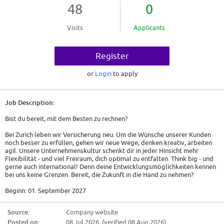
48
0
Visits
Applicants
Register
or
Login
to apply
Job Description:
Bist du bereit, mit dem Besten zu rechnen?
Bei Zurich leben wir Versicherung neu. Um die Wünsche unserer Kunden
noch besser zu erfüllen, gehen wir neue Wege, denken kreativ, arbeiten
agil. Unsere Unternehmenskultur schenkt dir in jeder Hinsicht mehr
Flexibilität - und viel Freiraum, dich optimal zu entfalten. Think big - und
gerne auch international! Denn deine Entwicklungsmöglichkeiten kennen
bei uns keine Grenzen. Bereit, die Zukunft in die Hand zu nehmen?
Beginn: 01. September 2027
Das bieten wir dir
Source:
Company website
Posted on:
08 Jul 2026 (verified 08 Aug 2026)
* Starte dein duales Studium bei einem der Top nationalen Arbeitgeber