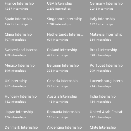
France Internship
USA Internship
Germany Internship
* Du hast eine Allgemeine Hochschulreife oder Fachhochschulreife mit
sehr guten Noten in Mathematik und guten Noten in Deutsch und Englisch
4.337 internships
2.253 internships
2.248 internships
* Du hast Interesse an IT-Themen, Daten und digitalen Technologien
Spain Internship
Singapore Internship
Italy Internship
1.475 internships
1.289 internships
1.213 internships
* Du möchtest verstehen, was hinter KI steckt und nicht nur Anwendungen
bedienen
China Internship
Netherlands Internship
Malaysia Internship
707 internships
604 internships
534 internships
* Dich treibt Neugier an, Dinge zu hinterfragen und Zusammenhänge zu
verstehen, du hast keine Angst vor neuen Tools - sondern Lust, sie zu
Switzerland Internship
Poland Internship
Brazil Internship
verstehen
469 internships
427 internships
398 internships
* Du arbeitest gern mit Menschen zusammen und bringst dich aktiv und
engagiert ins Team ein, bist offen für Zusammenarbeit und Austausch
Mexico Internship
Belgium Internship
Portugal Internship
396 internships
393 internships
299 internships
* Du fühlst dich verantwortlich für die Aufgaben, die du übernimmst und
findest Strategien, wie du dich selbst zuverlässig organisierst
UK Internship
Canada Internship
Luxembourg Internship
267 internships
223 internships
214 internships
* Du verfügst über verhandlungssichere Deutschkenntnisse
Hungary Internship
Austria Internship
India Internship
* Wenn du deinen Abschluss im Ausland erworben hast, benötigen wir
einen Nachweis darüber, dass dein Zeugnis als gleichwertig anerkannt
182 internships
148 internships
134 internships
wurde. Bitte reiche eine Bestätigung von einer offiziell anerkannten Stelle
oder Behörde in Deutschland ein, die die Gleichwertigkeit deines
Japan Internship
Romania Internship
United Arab Emirates Internship
Abschlusses bestätigt
126 internships
116 internships
112 internships
* Bitte reiche eine gültige Aufenthaltsgenehmigung für Deutschland ein
Denmark Internship
Argentina Internship
Chile Internship
(falls erforderlich)