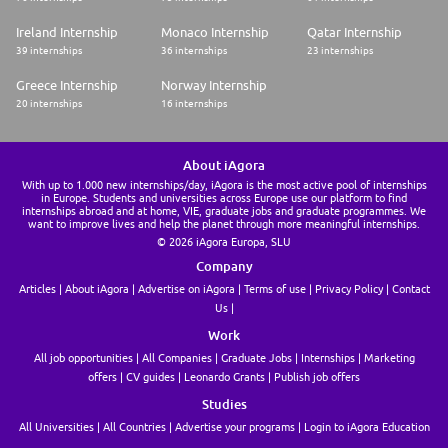
digitalen Steuerungs- und smarten Ticketingsystemen.
Ireland Internship
Monaco Internship
Qatar Internship
Unsere Projekte hierfür sind vielfältig. Um unsere Teams noch stärker zu
39 internships
36 internships
23 internships
machen, suchen wir nach Deiner Unterstützung. Dafür bieten wir Dir ein
attraktives Gesamtpaket mit den folgenden Benefits:
Greece Internship
Norway Internship
* Zusammen stark: Vernetzung durch interne Netzwerke wie YES (Young
20 internships
16 internships
Employee Society) oder WoMenTogether sowie Arbeiten in
internationalen Teams
* Unser Antrieb: Gemeinsam legen wir die Grundsteine für die
About iAgora
Digitalisierung der Bahn-Welt in Deutschland und weltweit, um Menschen
sicher ans Ziel und zu ihren Liebsten zu bringen!
With up to 1.000 new internships/day, iAgora is the most active pool of internships
in Europe. Students and universities across Europe use our platform to find
* Flexibles Arbeiten: Wir bieten Dir flexible Arbeitsmodelle wie Gleitzeit
internships abroad and at home, VIE, graduate jobs and graduate programmes. We
und hybrides Arbeiten
want to improve lives and help the planet through more meaningful internships.
* Attraktive Konditionen: Ein sicherer und unbefristeter Job bei einem
© 2026 iAgora Europa, SLU
global agierenden Unternehmen mit Tarifbindung
Company
Bei uns werden ein offener Dialog und Transparenz aktiv gefördert und
Articles
About iAgora
Advertise on iAgora
Terms of use
Privacy Policy
Contact
vorgelebt. Wir treten aktiv für Vielfalt ein, schaffen die nötigen
Us
Rahmenbedingungen hierfür und verpflichten uns zu einer konsequenten
Förderung aller Formen der Diversität. Wir sind davon überzeugt, dass
Work
wir mit gemischten Teams die besten Ergebnisse erzielen und
All job opportunities
All Companies
Graduate Jobs
Internships
Marketing
Chancengleichheit eine Selbstverständlichkeit ist. Unser beispielhaftes
Handeln im Sinne einer an Chancengleichheit ausgerichteten
offers
CV guides
Leonardo Grants
Publish job offers
Personalführung wurde mit dem TOTAL E-Quality Prädikat honoriert. Mit
Studies
speziellen Programmen fördern wir Diversität & Inklusion sowie die
Vereinbarkeit von Beruf und Familie und unterstützen unsere
All Universities
All Countries
Advertise your programs
Login to iAgora Education
Beschäftigten beim Balanceakt zwischen ihrem Privatleben und den