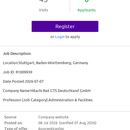
Visits
Applicants
Register
or
Login
to apply
Job Description:
Location:Stuttgart, Baden-Württemberg, Germany
Job ID: R1009939
Date Posted:2026-07-07
Company Name:Hitachi Rail GTS Deutschland GmbH
Profession (Job Category):Administration & Facilities
Job Schedule: Full time
Source:
Company website
Remote:No
Posted on:
08 Jul 2026 (verified 07 Aug 2026)
About Us
Type of offer:
Apprenticeship