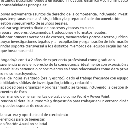
e estamos buscando! Únete a un equipo innovador, dinámico y con un impacto r
sponsabilidades principales:
Apoyar activamente asuntos de derecho de la competencia, incluyendo investi
apas tempranas en el análisis jurídico y la preparación de documentación.
Gestión y seguimiento de asuntos legales.
Realizar seguimiento diario de procesos y tareas en curso.
Preparar poderes, documentos, traducciones y formatos legales.
Elaborar primeras versiones de correos, memorandos y otros escritos jurídico
Apoyar investigaciones legales y la recopilación y organización de informació
Brindar soporte transversal a los distintos miembros del equipo según las ne
 que buscamos en ti
Abogado/a con 1 a 2 años de experiencia profesional como graduado.
Experiencia previa en derecho de la competencia, idealmente con exposición a 
Deseable: experiencia o conocimientos en áreas relacionadas como data priv
ro no son excluyentes.
Nivel de inglés avanzado (oral y escrito), dado el trabajo frecuente con equipo
Habilidades sólidas de investigación jurídica y redacción.
Capacidad para organizar y priorizar múltiples tareas, incluyendo la gestión
ecuentes de foco.
Buen manejo de herramientas de trabajo como Word y PowerPoint.
Atención al detalle, autonomía y disposición para trabajar en un entorno diná
e puedes esperar de nosotros:
Plan carrera y oportunidad de crecimiento.
Beneficios para tu bienestar.
Bonificación Anual no salarial.