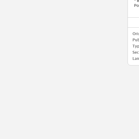
* 
Po
Ori
Pub
Typ
Sec
Lan