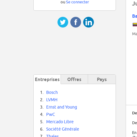
ou
Se connecter
J
Ba
Ma
Entreprises
Offres
Pays
1.
Bosch
2.
LVMH
3.
Ernst and Young
De
4.
PwC
5.
Mercado Libre
De
6.
Société Générale
En
7.
Thales