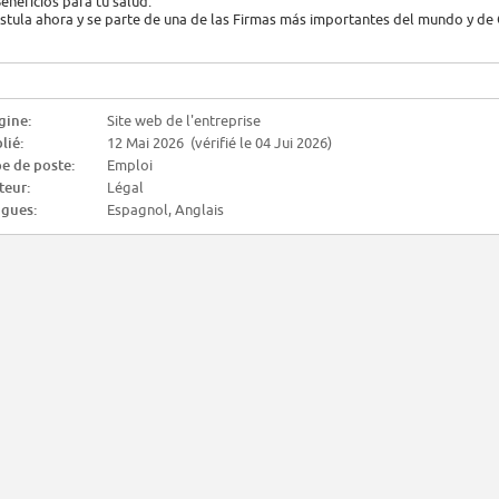
Beneficios para tu salud.
stula ahora y se parte de una de las Firmas más importantes del mundo y de 
gine:
Site web de l'entreprise
lié:
12 Mai 2026 (vérifié le 04 Jui 2026)
e de poste:
Emploi
teur:
Légal
gues:
Espagnol, Anglais