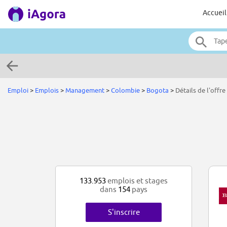
Accueil
Emploi
>
Emplois
>
Management
>
Colombie
>
Bogota
>
Détails de l'offre
133.953
emplois et stages
dans
154
pays
S'inscrire