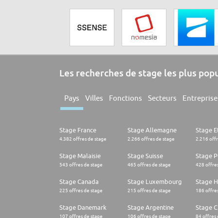
Les recherches de stage les plus pop
Pays
Villes
Fonctions
Secteurs
Entreprise
Stage France
Stage Allemagne
Stage E
4.382 offres de stage
2.266 offres de stage
2.216 off
Stage Malaisie
Stage Suisse
Stage 
543 offres de stage
465 offres de stage
428 offre
Stage Canada
Stage Luxembourg
Stage H
225 offres de stage
215 offres de stage
186 offre
Stage Danemark
Stage Argentine
Stage Ch
107 offres de stage
106 offres de stage
84 offres