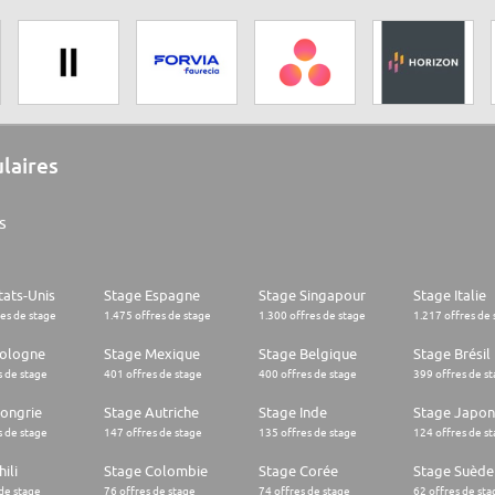
ulaires
s
tats-Unis
Stage Espagne
Stage Singapour
Stage Italie
res de stage
1.475 offres de stage
1.300 offres de stage
1.217 offres de 
Pologne
Stage Mexique
Stage Belgique
Stage Brésil
s de stage
401 offres de stage
400 offres de stage
399 offres de s
ongrie
Stage Autriche
Stage Inde
Stage Japon
s de stage
147 offres de stage
135 offres de stage
124 offres de s
ili
Stage Colombie
Stage Corée
Stage Suède
 de stage
76 offres de stage
74 offres de stage
62 offres de sta