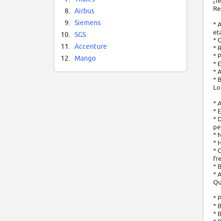
¡T
Re
8.
Airbus
9.
Siemens
* 
et
10.
SGS
* 
11.
Accenture
* 
* 
12.
Mango
* 
* 
* 
Lo
* 
* 
* 
pe
* 
* 
* 
fr
* 
* 
Qu
* 
* 
* 