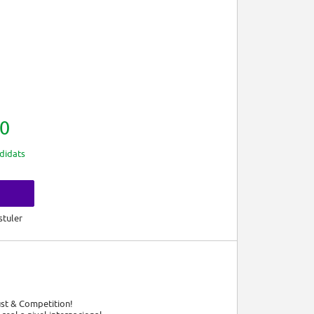
0
didats
s
stuler
st & Competition!