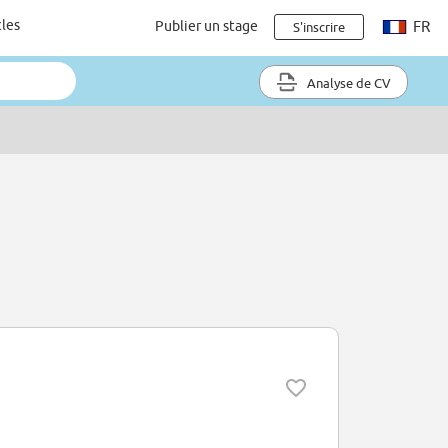
cles
Publier un stage
FR
S'inscrire
Analyse de CV