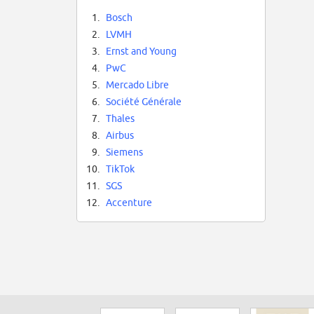
1.
Bosch
2.
LVMH
3.
Ernst and Young
4.
PwC
5.
Mercado Libre
6.
Société Générale
7.
Thales
8.
Airbus
9.
Siemens
10.
TikTok
11.
SGS
12.
Accenture