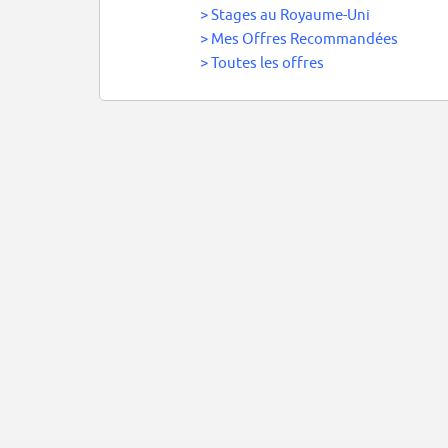
>
Stages au Royaume-Uni
>
Mes Offres Recommandées
>
Toutes les offres