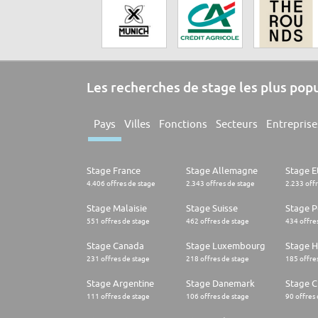
Les recherches de stage les plus pop
Pays
Villes
Fonctions
Secteurs
Entreprise
Stage France
Stage Allemagne
Stage E
4.406 offres de stage
2.343 offres de stage
2.233 off
Stage Malaisie
Stage Suisse
Stage 
551 offres de stage
462 offres de stage
434 offre
Stage Canada
Stage Luxembourg
Stage H
231 offres de stage
218 offres de stage
185 offre
Stage Argentine
Stage Danemark
Stage Ch
111 offres de stage
106 offres de stage
90 offres