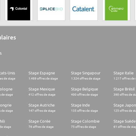
ulaires
s
tats-Unis
Stage Espagne
Stage Singapour
Stage Italie
res de stage
1.489 offres de stage
1.324 offres de stage
1.217 offres de 
Pologne
Stage Mexique
Stage Belgique
Stage Brésil
s de stage
412 offres de stage
400 offres de stage
390 offres de s
ongrie
Stage Autriche
Stage Inde
Stage Japon
s de stage
147 offres de stage
135 offres de stage
125 offres de s
ili
Stage Corée
Stage Colombie
Stage Suède
 de stage
76 offres de stage
75 offres de stage
61 offres de sta