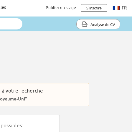
cles
Publier un stage
FR
S'inscrire
Analyse de CV
 à votre recherche
 Royaume-Uni”
possibles: