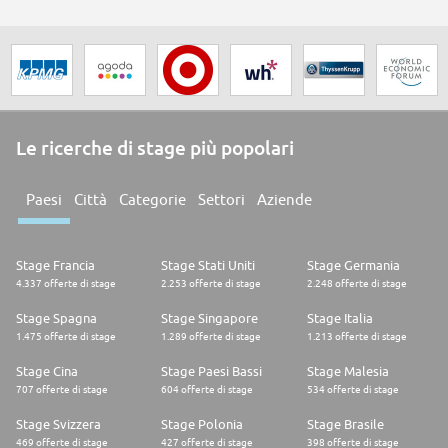
Le ricerche di stage più popolari
Paesi
Città
Categorie
Settori
Aziende
Stage Francia
Stage Stati Uniti
Stage Germania
4.337 offerte di stage
2.253 offerte di stage
2.248 offerte di stage
Stage Spagna
Stage Singapore
Stage Italia
1.475 offerte di stage
1.289 offerte di stage
1.213 offerte di stage
Stage Cina
Stage Paesi Bassi
Stage Malesia
707 offerte di stage
604 offerte di stage
534 offerte di stage
Stage Svizzera
Stage Polonia
Stage Brasile
469 offerte di stage
427 offerte di stage
398 offerte di stage