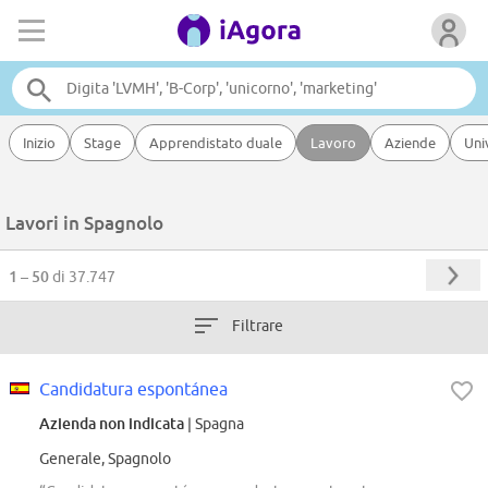
Inizio
Stage
Apprendistato duale
Lavoro
Aziende
Uni
Lavori in Spagnolo
1 – 50
di 37.747
Filtrare
Candidatura espontánea
Azienda non indicata
| Spagna
Generale, Spagnolo