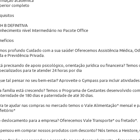
rmação acadêmica
perior completo
quisitos
H B DEFINITIVA
nhecimento nível Intermediário no Pacote Office
nefícios
mos profundo Cuidado com a sua saúde! Oferecemos Assistência Médica, Odo
da e Previdência Privada.
tá precisando de apoio psicológico, orientação jurídica ou financeira? Temo
pecializados para te atender 24 horas por dia
que tal pensar no seu bem-estar? Aproveite o Gympass para incluir atividades f
a família está crescendo? Temos o Programa de Gestantes desenvolvido com 
ternidade de 180 dias e paternidade de até 30 dias.
ra te ajudar nas compras no mercado temos o Vale Alimentação* mensal e pa
feitório*
o deslocamento para a empresa? Oferecemos Vale Transporte* ou fretado*.
 pensou em comprar nossos produtos com desconto? Nós temos a Heistore, u