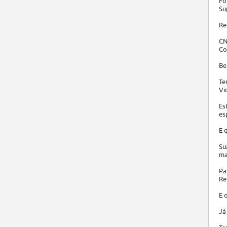
Fo
Su
Re
CN
Co
Be
Te
Vi
Es
es
E 
Su
ma
Pa
Re
E 
Já