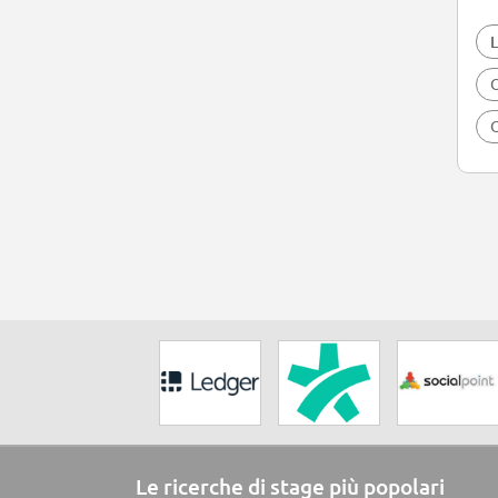
L
O
O
Le ricerche di stage più popolari