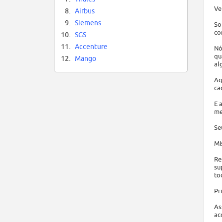
Ve
8.
Airbus
9.
Siemens
So
co
10.
SGS
11.
Accenture
Nó
qu
12.
Mango
al
Aq
ca
E 
me
Se
Mi
Re
su
to
Pr
As
ac