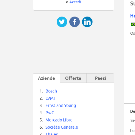
o
Accedi
S
H
Os
Aziende
Offerte
Paesi
1.
Bosch
2.
LVMH
3.
Ernst and Young
De
4.
PwC
5.
Mercado Libre
Tí
6.
Société Générale
Lo
7.
Thales