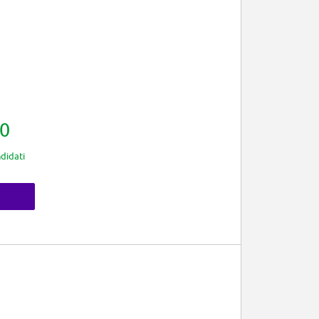
0
didati