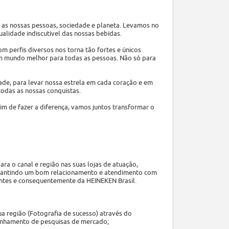
 as nossas pessoas, sociedade e planeta. Levamos no
alidade indiscutível das nossas bebidas.
 perfis diversos nos torna tão fortes e únicos
um mundo melhor para todas as pessoas. Não só para
ade, para levar nossa estrela em cada coração e em
todas as nossas conquistas.
fim de fazer a diferença, vamos juntos transformar o
ra o canal e região nas suas lojas de atuação,
arantindo um bom relacionamento e atendimento com
entes e consequentemente da HEINEKEN Brasil.
ua região (Fotografia de sucesso) através do
anhamento de pesquisas de mercado;