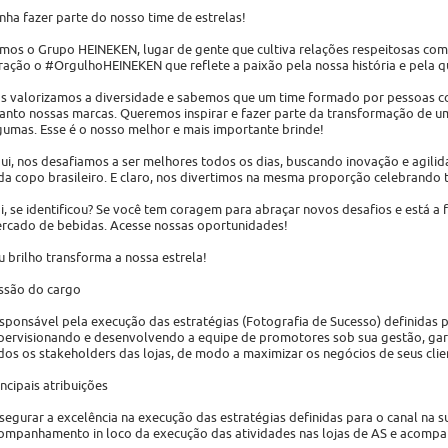
nha fazer parte do nosso time de estrelas!
mos o Grupo HEINEKEN, lugar de gente que cultiva relações respeitosas com
ração o #OrgulhoHEINEKEN que reflete a paixão pela nossa história e pela qu
s valorizamos a diversidade e sabemos que um time formado por pessoas com
anto nossas marcas. Queremos inspirar e fazer parte da transformação de 
gumas. Esse é o nosso melhor e mais importante brinde!
ui, nos desafiamos a ser melhores todos os dias, buscando inovação e agilid
da copo brasileiro. E claro, nos divertimos na mesma proporção celebrando 
ai, se identificou? Se você tem coragem para abraçar novos desafios e está a 
rcado de bebidas. Acesse nossas oportunidades!
u brilho transforma a nossa estrela!
ssão do cargo
sponsável pela execução das estratégias (Fotografia de Sucesso) definidas pa
pervisionando e desenvolvendo a equipe de promotores sob sua gestão, g
dos os stakeholders das lojas, de modo a maximizar os negócios de seus cli
incipais atribuições
segurar a excelência na execução das estratégias definidas para o canal na s
ompanhamento in loco da execução das atividades nas lojas de AS e acomp