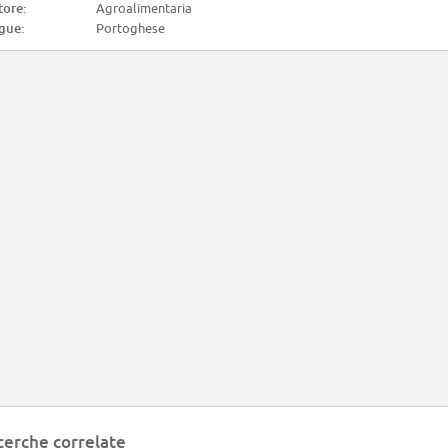
tore:
Agroalimentaria
gue:
Portoghese
cerche correlate