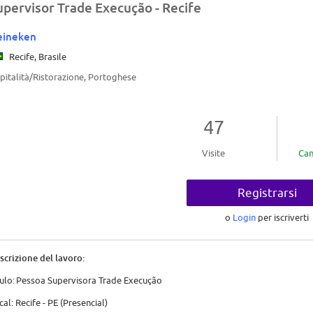
upervisor Trade Execução - Recife
eineken
Recife, Brasile
pitalità/Ristorazione, Portoghese
47
Visite
Can
Registrarsi
o
Login
per iscriverti
scrizione del lavoro:
tulo: Pessoa Supervisora Trade Execução
cal: Recife - PE (Presencial)