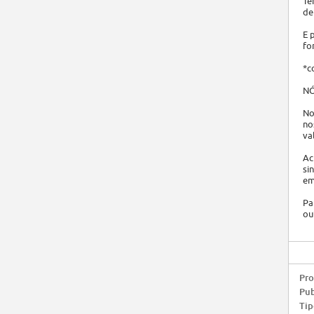
Te
de
E 
fo
*c
NÓ
No
no
va
Ac
si
em
Pa
ou
Pro
Pub
Tip