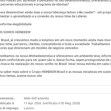
mos Paixão por aprender e pensando no seu desenvolvimento, oferecemos d
 parcerias educacionais e programa de idiomas*
para desenvolver ainda mais a nossa liderança temos o Be Leader* - um prog
mentar o aprendizado e a conexão do nosso time de Líderes.
onforme elegibilidade.
S SOMOS HEINEKEN!
 Brasil, já crescemos muito e estamos em um novo momento ainda mais movi
sso time, parceiros, clientes, consumidores e toda a sociedade. Trabalhamos
lores que direcionam um modelo de negócio vencedor.
reditamos no nosso #timedeestrelas e oferecemos um ambiente leve, informa
ntam confortáveis para ser quem são e, dessa forma, sejam protagonistas de 
 busca da realização do nosso sonho no Brasil: levar nossa estrela em cada 
ra saber mais sobre o Grupo HEINEKEN Brasil e as nossas iniciativas em suste
tros temas, acesse nosso site
venienza:
Web dell'azienda
blicato il:
11 Apr 2026 (verificato il 05 Mag 2026)
o di impiego:
Lavoro