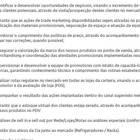
entificar e desenvolver oportunidades de negócios, visando o incremento d
s clientes potenciais, através de visita/prospecção destes clientes no mercad
rantir que as ações de trade marketing disponibilizadas sejam ativadas no 
licação dos materiais promocionais, negociação de espaço e atuação da equ
nitorar o cumprimento das políticas de preço, através do acompanhamento in
uar nas correções, quando possível;
segurar a valorização da marca dos nossos produtos no ponto de venda, atra
rchandising e coordenação das atividades promocionais implementadas nos 
pervisionar e desenvolver a equipe de promotores com intuito de capacitá-lo
rcas, garantindo conhecimento técnico e cumprimento das rotinas estabelec
alizar rotas regulares no mercado em todas as lojas da carteira, visando 
omotor e da avaliação de loja (FDS);
ompanhar o resultado das ações implantadas dentro do canal sugerindo mel
rantir que o estoque virtual dos clientes esteja zerado, através do acompa
ssos produtos no PDV.
álises de sell in e sell out por Rede/Lojas/Rotas ou análises especiais (confo
stão dos ativos da Cia junto ao mercado (Refrigeradores / Racks).