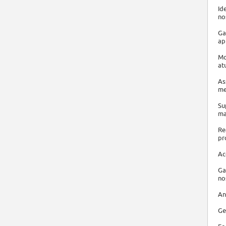
Id
no
Ga
ap
Mo
at
As
me
Su
ma
Re
pr
Ac
Ga
no
An
Ge