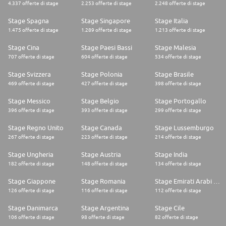
4.337 offerte di stage
2.253 offerte di stage
2.248 offerte di stage
Stage Spagna
Stage Singapore
Stage Italia
1.475 offerte di stage
1.289 offerte di stage
1.213 offerte di stage
Stage Cina
Stage Paesi Bassi
Stage Malesia
707 offerte di stage
604 offerte di stage
534 offerte di stage
Stage Svizzera
Stage Polonia
Stage Brasile
469 offerte di stage
427 offerte di stage
398 offerte di stage
Stage Messico
Stage Belgio
Stage Portogallo
396 offerte di stage
393 offerte di stage
299 offerte di stage
Stage Regno Unito
Stage Canada
Stage Lussemburgo
267 offerte di stage
223 offerte di stage
214 offerte di stage
Stage Ungheria
Stage Austria
Stage India
182 offerte di stage
148 offerte di stage
134 offerte di stage
Stage Giappone
Stage Romania
Stage Emirati Arabi Uniti
126 offerte di stage
116 offerte di stage
112 offerte di stage
Stage Danimarca
Stage Argentina
Stage Cile
106 offerte di stage
98 offerte di stage
82 offerte di stage