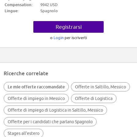
Autonomía
Compensation:
9942 USD
Pensamiento crítico
Lingue:
Spagnolo
Razonamiento Lógico-Matemático
Razonamiento Lógico-Matemático
Razonamiento Lógico-Matemático
Registrarsi
Autonomía
Pensamiento crítico
Pensamiento crítico
o
Login
per iscriverti
Razonamiento Lógico-Matemático
Pensamiento crítico
Razonamiento Lógico-Matemático
Razonamiento Lógico-Matemático
Autonomía
Pensamiento crítico
Pensamiento crítico
Ricerche correlate
Pensamiento crítico
Autonomía
Adaptación al cambio
Le mie offerte raccomandate
Offerte in Saltillo, Messico
EN INVENTARIOS
Autonomía
Offerte di impiego in Messico
Offerte di Logistica
Pensamiento crítico
Razonamiento Lógico-Matemático
Razonamiento Lógico-Matemático
Offerte di impiego di Logistica in Saltillo, Messico
Razonamiento Lógico-Matemático
Autonomía
Offerte per i candidati che parlano Spagnolo
Pensamiento crítico
Pensamiento crítico
Stages all'estero
Razonamiento Lógico-Matemático