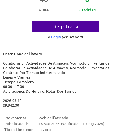
Visite
Candidati
Registrarsi
o
Login
per iscriverti
Descrizione del lavoro:
Colaborar En Actividades De Almacen, Acomodo E Inventarios
Colaborar En Actividades De Almacen, Acomodo E Inventarios
Contrato Por Tiempo Indeterminado
Lunes A Viernes
Tiempo Completo
08:00 - 17:00
Aclaraciones De Horario: Rolan Dos Turnos
2026-03-12
$9,942.00
Requisiti del candidato:
Provenienza:
Web dell'azienda
Pubblicato il:
16 Mar 2026 (verificato il 10 Lug 2026)
Nivel académico requerido: Secundaria/sec. técnica
Experiencia: 6m - 1 año en AUXILIAR DE ALMACEN
Tipo di impiego:
Lavoro