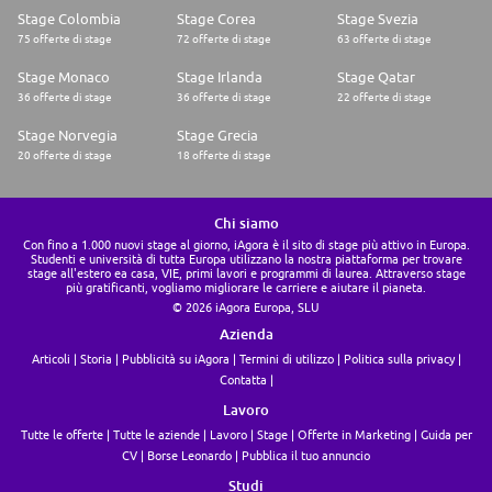
Stage Colombia
Stage Corea
Stage Svezia
75 offerte di stage
72 offerte di stage
63 offerte di stage
Stage Monaco
Stage Irlanda
Stage Qatar
36 offerte di stage
36 offerte di stage
22 offerte di stage
Stage Norvegia
Stage Grecia
20 offerte di stage
18 offerte di stage
Chi siamo
Con fino a 1.000 nuovi stage al giorno, iAgora è il sito di stage più attivo in Europa.
Studenti e università di tutta Europa utilizzano la nostra piattaforma per trovare
stage all'estero ea casa, VIE, primi lavori e programmi di laurea. Attraverso stage
più gratificanti, vogliamo migliorare le carriere e aiutare il pianeta.
© 2026 iAgora Europa, SLU
Azienda
Articoli
Storia
Pubblicità su iAgora
Termini di utilizzo
Politica sulla privacy
Contatta
Lavoro
Tutte le offerte
Tutte le aziende
Lavoro
Stage
Offerte in Marketing
Guida per
CV
Borse Leonardo
Pubblica il tuo annuncio
Studi