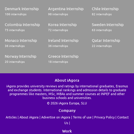
Denmark Internship
Argentina Internship
Chile Internship
106 internships
98 internships
82 internships
Colombia Internship
Korea Internship
Sweden Internship
75 internships
72 internships
63 internships
Monaco Internship
Ireland Internship
Qatar Internship
36 internships
36 internships
22 internships
Norway Internship
Greece Internship
20 internships
18 internships
About iAgora
iAgora provides university reviews and ratings by international graduates, Erasmus
and exchange students. International rankings and admission details to graduate
programmes like masters, MSc, MBAs and summer courses at INPEF and other
business schools and universities.
© 2026 iAgora Europa, SLU
Company
Articles
About iAgora
Advertise on iAgora
Terms of use
Privacy Policy
Contact
Us
Work