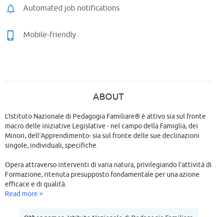
Automated job notifications
Mobile-friendly
ABOUT
L’Istituto Nazionale di Pedagogia Familiare® è attivo sia sul fronte
macro delle iniziative Legislative - nel campo della Famiglia, dei
Minori, dell’Apprendimento- sia sul fronte delle sue declinazioni
singole, individuali, specifiche.
Opera attraverso interventi di varia natura, privilegiando l’attività di
Formazione, ritenuta presupposto fondamentale per una azione
efficace e di qualità.
Read more >
Realizza, dunque, master, corsi, attività laboratoriali concrete ed
iniziative formative di alto livello, volte a promuovere cambiamenti