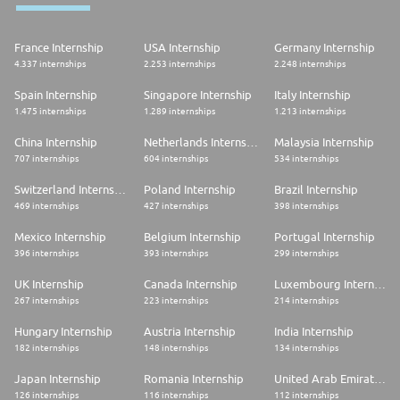
France Internship
USA Internship
Germany Internship
4.337 internships
2.253 internships
2.248 internships
Spain Internship
Singapore Internship
Italy Internship
1.475 internships
1.289 internships
1.213 internships
China Internship
Netherlands Internship
Malaysia Internship
707 internships
604 internships
534 internships
Switzerland Internship
Poland Internship
Brazil Internship
469 internships
427 internships
398 internships
Mexico Internship
Belgium Internship
Portugal Internship
396 internships
393 internships
299 internships
UK Internship
Canada Internship
Luxembourg Internship
267 internships
223 internships
214 internships
Hungary Internship
Austria Internship
India Internship
182 internships
148 internships
134 internships
Japan Internship
Romania Internship
United Arab Emirates Internship
126 internships
116 internships
112 internships