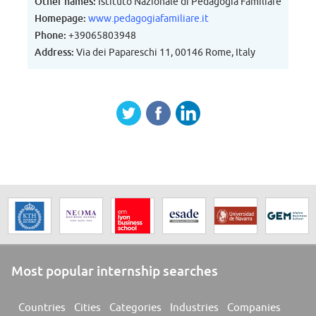
Other names:
Istituto Nazionale di Pedagogia Familiare
di natura culturale e legislativa, in affiancamento ad Organismi
Homepage:
www.pedagogiafamiliare.it
Istituzionali Nazionali e Sovranazionali.
Phone:
+39065803948
Svolge attività di consulenza continua in ambito internazionale ed
Address:
Via dei Papareschi 11, 00146 Rome, Italy
interculturale, anche mediante attività di pubbliche relazioni e la
conclusione di accordi con Istituzioni Governative e Diplomatiche
italiane ed estere, nonché con organizzazioni, associazioni ed enti
privati.
Most popular internship searches
Countries
Cities
Categories
Industries
Companies