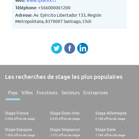
Web:
www.iplacex.cl
Téléphone:
+566000061200
Adresse:
Av. Ejército Libertador 133, Región
Metropolitana, 8370007 Santiago, Chili
Les recherches de stage les plus populaires
Pays
Villes
Fonctions
Secteurs
Entreprises
Stage France
Stage Etats-Unis
Stage Allemagne
4.286 offres de stage
2.245 offres de stage
2.188 offres de stage
Stage Espagne
Stage Singapour
Stage Italie
1.458 offres de stage
1.272 offres de stage
1.199 offres de stage