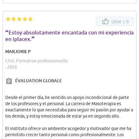
realidad.
Y por último al haber terminado una carrera me permitió
convalidar otra de similares características.. que era algo que
Utile |
0
tambien quería... puedo decir que en 3 años pude obtener 2
“
títulos técnicos....
Estoy absolutamente encantada con mi experiencia
”
Tec. En educación diferencial y especial
en Iplacex.
Tec. En educación parvularia y básica
MARJORIE P
Saludos
Chili, Formation professionnelle
, 2026
ÉVALUATION GLOBALE
Desde el primer día, he sentido un apoyo incondicional de parte
de los profesores y el personal. La carrera de Masoterapia es
exactamente lo que necesitaba para seguir mi pasión por ayudar a
los demás, y estoy emocionada de estar ya en segundo año.
El instituto ofrece un ambiente acogedor y motivador que me ha
permitido crecer tanto personal como profesionalmente. Los