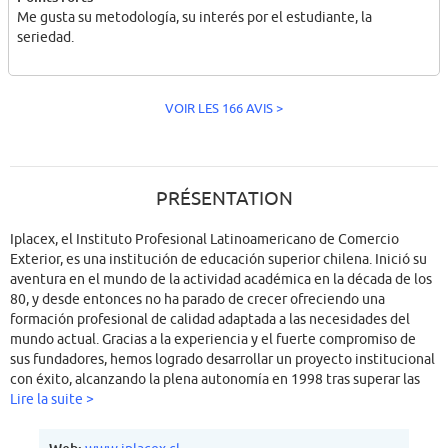
Me gusta su metodología, su interés por el estudiante, la
seriedad.
VOIR LES 166 AVIS >
PRÉSENTATION
Iplacex, el Instituto Profesional Latinoamericano de Comercio
Exterior, es una institución de educación superior chilena. Inició su
aventura en el mundo de la actividad académica en la década de los
80, y desde entonces no ha parado de crecer ofreciendo una
formación profesional de calidad adaptada a las necesidades del
mundo actual. Gracias a la experiencia y el fuerte compromiso de
sus fundadores, hemos logrado desarrollar un proyecto institucional
con éxito, alcanzando la plena autonomía en 1998 tras superar las
exigencias del proceso de licenciamiento tras un crecimiento
Lire la suite >
sostenido y una amplia cobertura geográfica.