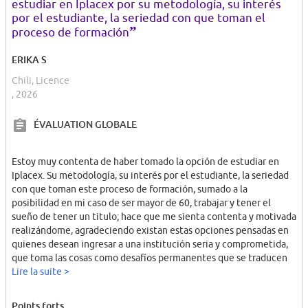
estudiar en Iplacex por su metodología, su interés
por el estudiante, la seriedad con que toman el
”
proceso de formación
ERIKA S
Chili, Licence
, 2026
ÉVALUATION GLOBALE
Estoy muy contenta de haber tomado la opción de estudiar en
Iplacex. Su metodología, su interés por el estudiante, la seriedad
con que toman este proceso de formación, sumado a la
posibilidad en mi caso de ser mayor de 60, trabajar y tener el
sueño de tener un titulo; hace que me sienta contenta y motivada
realizándome, agradeciendo existan estas opciones pensadas en
quienes desean ingresar a una institución seria y comprometida,
que toma las cosas como desafíos permanentes que se traducen
en solo beneficios y educación de calidad para quienes somos sus
Lire la suite >
alumnos.
Points forts