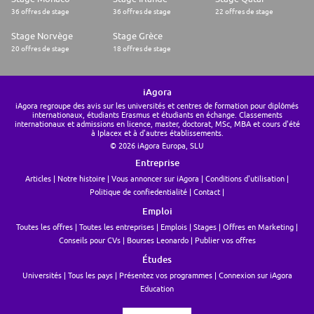
36 offres de stage
36 offres de stage
22 offres de stage
Stage Norvège
Stage Grèce
20 offres de stage
18 offres de stage
iAgora
iAgora regroupe des avis sur les universités et centres de formation pour diplômés
internationaux, étudiants Erasmus et étudiants en échange. Classements
internationaux et admissions en licence, master, doctorat, MSc, MBA et cours d'été
à Iplacex et à d'autres établissements.
© 2026 iAgora Europa, SLU
Entreprise
Articles
Notre histoire
Vous annoncer sur iAgora
Conditions d'utilisation
Politique de confiedentialité
Contact
Emploi
Toutes les offres
Toutes les entreprises
Emplois
Stages
Offres en Marketing
Conseils pour CVs
Bourses Leonardo
Publier vos offres
Études
Universités
Tous les pays
Présentez vos programmes
Connexion sur iAgora
Education