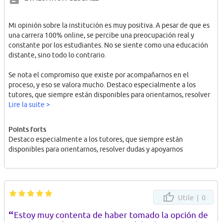
Mi opinión sobre la institución es muy positiva. A pesar de que es
una carrera 100% online, se percibe una preocupación real y
constante por los estudiantes. No se siente como una educación
distante, sino todo lo contrario.
Se nota el compromiso que existe por acompañarnos en el
proceso, y eso se valora mucho. Destaco especialmente a los
tutores, que siempre están disponibles para orientarnos, resolver
dudas y apoyarnos cuando lo necesitamos. Esa cercanía, incluso a
Lire la suite >
la distancia, demuestra que hay un interés genuino en nuestra
formación y en que podamos avanzar de buena manera en la
Points forts
carrera.
Destaco especialmente a los tutores, que siempre están
disponibles para orientarnos, resolver dudas y apoyarnos
Utile |
0
“
Estoy muy contenta de haber tomado la opción de