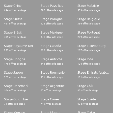
Stage Chine
Stage Pays-Bas
Stage Malaisie
694 offres de stage
588 offres de stage
533 offres de stage
Stage Suisse
Stage Pologne
Stage Belgique
461 offres de stage
425 offres de stage
386 offres de stage
Stage Brésil
Stage Mexique
Stage Portugal
385 offres de stage
376 offres de stage
289 offres de stage
Stage Royaume-Uni
Stage Canada
Stage Luxembourg
253 offres de stage
222 offres de stage
207 offres de stage
Stage Hongrie
Stage Autriche
Stage Inde
178 offres de stage
145 offres de stage
128 offres de stage
Stage Japon
Stage Roumanie
Stage Emirats Arabes Unis
125 offres de stage
115 offres de stage
111 offres de stage
Stage Danemark
Stage Argentine
Stage Chili
104 offres de stage
97 offres de stage
80 offres de stage
Stage Colombie
Stage Corée
Stage Suède
74 offres de stage
71 offres de stage
63 offres de stage
Stage Monaco
Stage Irlande
Stage Qatar