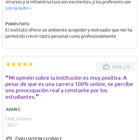
recursos y la infraestructura son excelentes, y los profesores son
expertos en su área que comparten su conocimiento con pasión.
Lire la suite >
Me siento muy afortunada de haber elegido Iplacex para estudiar
Points forts
Masoterapia. Estoy segura de que la formación que estoy
El instituto ofrece un ambiente acogedor y motivador que me ha
recibiendo me permitirá alcanzar mis objetivos y hacer una
permitido crecer tanto personal como profesionalmente.
diferencia en la vida de las personas.
Estudiante de masoterapia.
Utile |
0
“
Mi opinión sobre la institución es muy positiva. A
pesar de que es una carrera 100% online, se percibe
una preocupación real y constante por los
”
estudiantes.
JUAN C
Chili, Licence
, 2027
ÉVALUATION GLOBALE