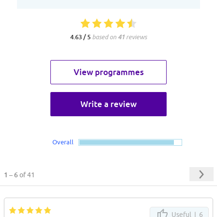
4.63 / 5
based on
41
reviews
View programmes
Write a review
Overall
1 – 6
of 41
Useful |
6