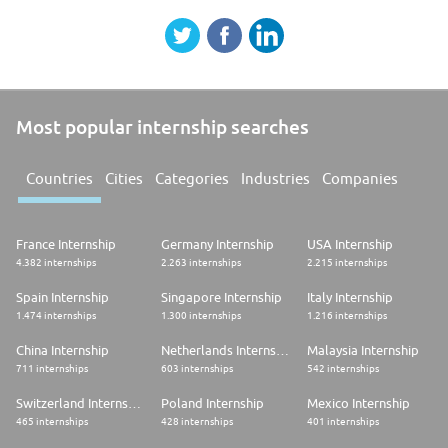
Most popular internship searches
Countries
Cities
Categories
Industries
Companies
France Internship
Germany Internship
USA Internship
4.382 internships
2.263 internships
2.215 internships
Spain Internship
Singapore Internship
Italy Internship
1.474 internships
1.300 internships
1.216 internships
China Internship
Netherlands Internship
Malaysia Internship
711 internships
603 internships
542 internships
Switzerland Internship
Poland Internship
Mexico Internship
465 internships
428 internships
401 internships