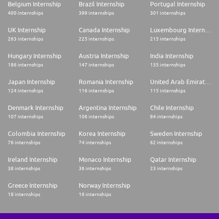
Belgium Internship
Brazil Internship
Portugal Internship
400 internships
399 internships
301 internships
UK Internship
Canada Internship
Luxembourg Internship
263 internships
225 internships
215 internships
Hungary Internship
Austria Internship
India Internship
186 internships
147 internships
135 internships
Japan Internship
Romania Internship
United Arab Emirates Internship
124 internships
116 internships
115 internships
Denmark Internship
Argentina Internship
Chile Internship
107 internships
106 internships
84 internships
Colombia Internship
Korea Internship
Sweden Internship
76 internships
74 internships
62 internships
Ireland Internship
Monaco Internship
Qatar Internship
38 internships
36 internships
23 internships
Greece Internship
Norway Internship
18 internships
16 internships