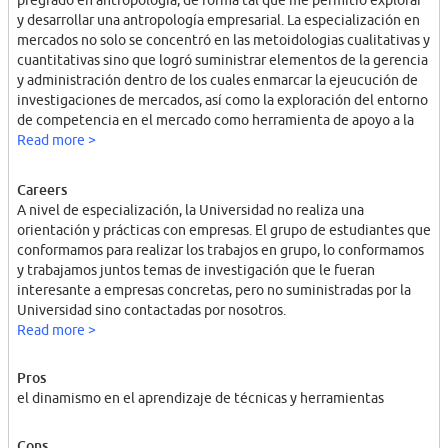
pregrado en antropología, de forma tal que me permitió explorar
y desarrollar una antropología empresarial. La especialización en
mercados no solo se concentró en las metoidologias cualitativas y
cuantitativas sino que logró suministrar elementos de la gerencia
y administración dentro de los cuales enmarcar la ejeucución de
investigaciones de mercados, así como la exploración del entorno
de competencia en el mercado como herramienta de apoyo a la
identificación de aspectos a explorar en el cliente, consumidor a
Read more >
entrevistar.
Careers
A nivel de especialización, la Universidad no realiza una
orientación y prácticas con empresas. El grupo de estudiantes que
conformamos para realizar los trabajos en grupo, lo conformamos
y trabajamos juntos temas de investigación que le fueran
interesante a empresas concretas, pero no suministradas por la
Universidad sino contactadas por nosotros.
Read more >
Pros
el dinamismo en el aprendizaje de técnicas y herramientas
Cons