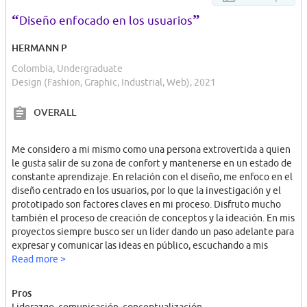
“
”
Diseño enfocado en los usuarios
HERMANN P
Colombia, Undergraduate
Design (Fashion, Graphic, Industrial, Web), 2021
OVERALL
Me considero a mi mismo como una persona extrovertida a quien
le gusta salir de su zona de confort y mantenerse en un estado de
constante aprendizaje. En relación con el diseño, me enfoco en el
diseño centrado en los usuarios, por lo que la investigación y el
prototipado son factores claves en mi proceso. Disfruto mucho
también el proceso de creación de conceptos y la ideación. En mis
proyectos siempre busco ser un líder dando un paso adelante para
expresar y comunicar las ideas en público, escuchando a mis
compañeros y buscando siempre la mejor forma de acoplar e
Read more >
implemetar todas nuestras ideas dentro de un mismo concepto.
Compito solo conmigo mismo y busco siempre entregar el mejor
Pros
resultado posible y ser la mejor versión de mi mismo.