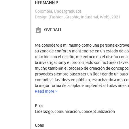
HERMANN P
Colombia, Undergraduate
Design (Fashion, Graphic, Industrial, Web), 2021
OVERALL
Me considero a mi mismo como una persona extrovert
su zona de confort y mantenerse en un estado de co
relación con el diseño, me enfoco en el diseño centr
la investigación y el prototipado son factores claves
mucho también el proceso de creación de conceptos 
proyectos siempre busco ser un líder dando un paso 
comunicar las ideas en público, escuchando a mis 
la mejor forma de acoplar e implemetar todas nuest
concepto. Compito solo conmigo mismo y busco sie
Read more >
resultado posible y ser la mejor versión de mi mismo
Pros
Liderazgo, comunicación, conceptualización
Cons