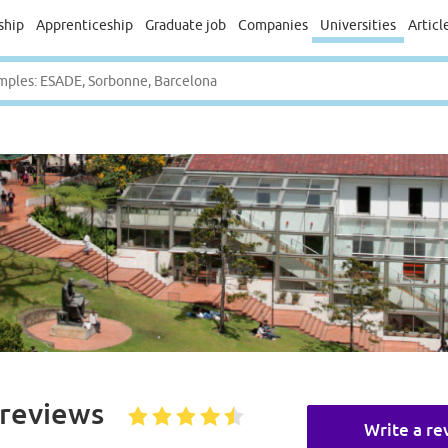
ship
Apprenticeship
Graduate job
Companies
Universities
Articl
reviews
Write a re