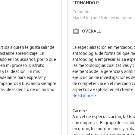
FERNANDO P
Colombia,
Marketing and Sales Managemen
OVERALL
ida a quien le gusta salir de
La especialización en mercados, 
nstante aprendizaje. En
antropología, de forma tal que me
ado en los usuarios, por lo que
antropología empresarial. La esp
 en mi proceso. Disfruto
las metoidologias cualitativas y 
y la ideación. En mis
elementos de la gerencia y admin
adelante para expresar y
ejeucución de investigaciones de
compañeros y buscando siempre
de competencia en el mercado co
ras ideas dentro de un mismo
aspectos a explorar en el cliente
mpre entregar el mejor
Read more >
.
Careers
A nivel de especialización, la Uni
con empresas. El grupo de estudi
en grupo, lo conformamos y traba
fueran interesante a empresas co