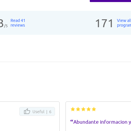
3
171
Read 41
View al
reviews
progra
/5
Useful |
6
“
Abundante informacion y 