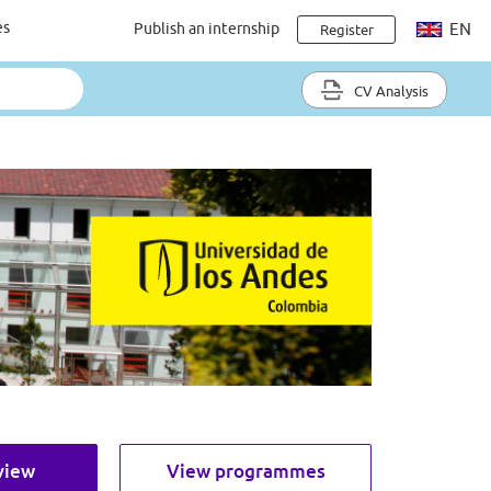
es
Publish an internship
EN
Register
CV Analysis
view
View programmes