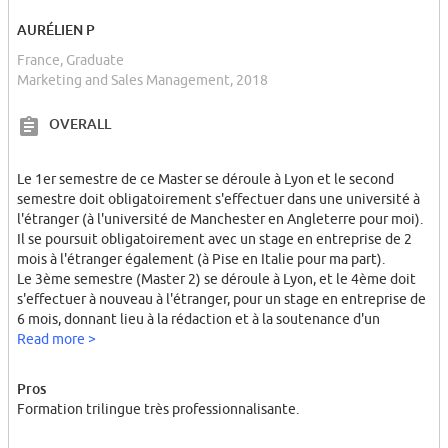
AURÉLIEN P
France, Graduate
Marketing and Sales Management, 2018
OVERALL
Le 1er semestre de ce Master se déroule à Lyon et le second
semestre doit obligatoirement s'effectuer dans une université à
l'étranger (à l'université de Manchester en Angleterre pour moi).
Il se poursuit obligatoirement avec un stage en entreprise de 2
mois à l'étranger également (à Pise en Italie pour ma part).
Le 3ème semestre (Master 2) se déroule à Lyon, et le 4ème doit
s'effectuer à nouveau à l'étranger, pour un stage en entreprise de
6 mois, donnant lieu à la rédaction et à la soutenance d'un
mémoire en 3 langues (Français, Anglais et Italien pour moi).
Read more >
Les cours sont très variés et souvent dispensés par des
professionnels (chefs d'entreprise, cadres, etc.).
Pros
Formation trilingue très professionnalisante.