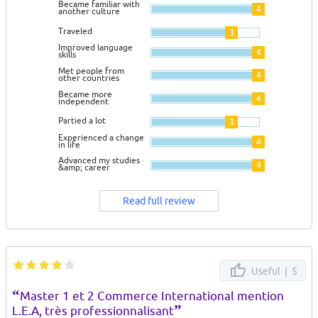
Became familiar with
4
another culture
Traveled
3
Improved language
4
skills
Met people from
4
other countries
Became more
4
independent
Partied a lot
3
Experienced a change
4
in life
Advanced my studies
4
&amp; career
Read full review
Useful |
5
“
Master 1 et 2 Commerce International mention
”
L.E.A, très professionnalisant