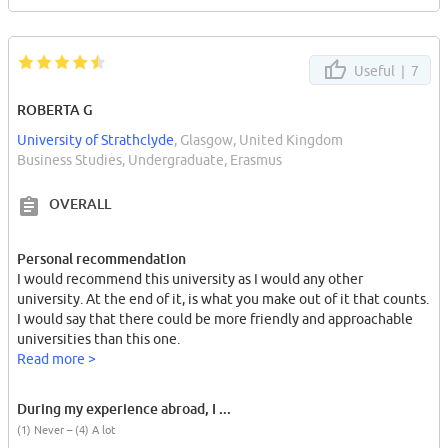
absolutely doesn't bother them.
I chose to graduate in the international and environmental fields.
I found my 4th and 5th years to be the most interesting of my
Useful |
7
university course, but also the most challenging.
The city is great, not cheap but affordable, even for students with
ROBERTA G
low income. The landscapes are amazing; it's really close to the
mountains. Paris is only at a 2 1/2 hours trip by train.
University of Strathclyde
, Glasgow, United Kingdom
There is a lot to do in the city and you won't spend a day without
Business Studies, Undergraduate, Erasmus
a new discovery !
OVERALL
Personal recommendation
I would recommend this university as I would any other
university. At the end of it, is what you make out of it that counts.
I would say that there could be more friendly and approachable
universities than this one.
Read more >
During my experience abroad, I ...
(1) Never – (4) A lot