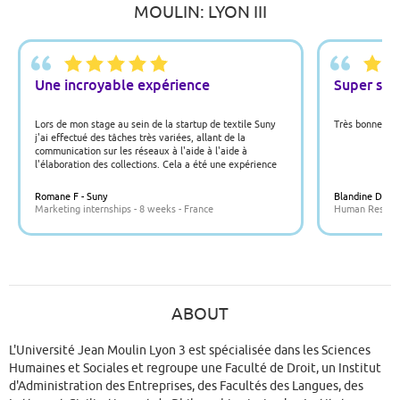
MOULIN: LYON III
Une incroyable expérience
Super sta
Lors de mon stage au sein de la startup de textile Suny
Très bonne exp
j'ai effectué des tâches très variées, allant de la
communication sur les réseaux à l'aide à l'aide à
l'élaboration des collections. Cela a été une expérience
très enrichissante et m'a appris beaucoup de choses sur
la création et la gestion d'entreprise.
Romane F - Suny
Blandine D - 
Marketing internships - 8 weeks - France
Human Resource
ABOUT
L'Université Jean Moulin Lyon 3 est spécialisée dans les Sciences
Humaines et Sociales et regroupe une Faculté de Droit, un Institut
d'Administration des Entreprises, des Facultés des Langues, des