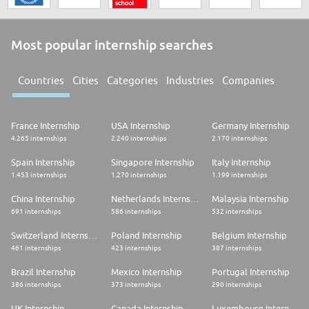
Most popular internship searches
Countries
Cities
Categories
Industries
Companies
France Internship
USA Internship
Germany Internship
4.265 internships
2.240 internships
2.170 internships
Spain Internship
Singapore Internship
Italy Internship
1.453 internships
1.270 internships
1.199 internships
China Internship
Netherlands Internship
Malaysia Internship
691 internships
586 internships
532 internships
Switzerland Internship
Poland Internship
Belgium Internship
461 internships
423 internships
387 internships
Brazil Internship
Mexico Internship
Portugal Internship
386 internships
373 internships
290 internships
UK Internship
Canada Internship
Luxembourg Internship