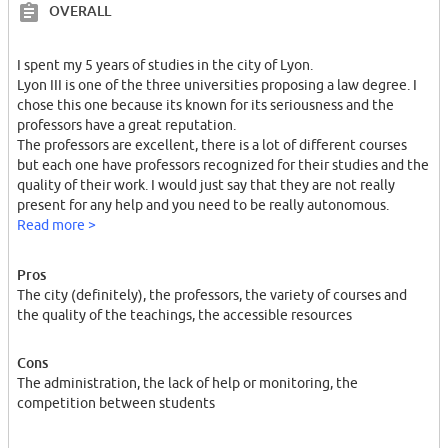
OVERALL
I spent my 5 years of studies in the city of Lyon.
Lyon III is one of the three universities proposing a law degree. I
chose this one because its known for its seriousness and the
professors have a great reputation.
The professors are excellent, there is a lot of different courses
but each one have professors recognized for their studies and the
quality of their work. I would just say that they are not really
present for any help and you need to be really autonomous.
The buildings are fantastic; there is two different sites (one for
Read more >
the first cycle degree, the other for the second). The buildings are
in Haussmann style and they just look splendid. The construction
Pros
are renovated and the classes are well made. There is access to
The city (definitely), the professors, the variety of courses and
many libraries, computers and a lot of academic resources. There
the quality of the teachings, the accessible resources
is also a really good student life and a lot help from other
students for foreign students.
Cons
It is not so easy to make good friends; there is a lot of
The administration, the lack of help or monitoring, the
competition and the school generally lack of support and
competition between students
solidarity.
The administration is awful and won't help in any way; the
secretariat never have any answer for your questions and it