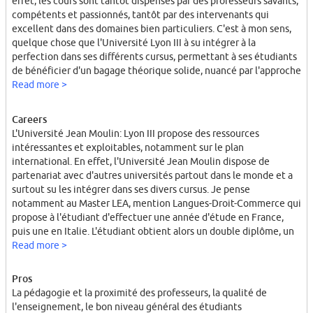
effet, les cours sont tantôt dispensés par des professeurs savants,
compétents et passionnés, tantôt par des intervenants qui
excellent dans des domaines bien particuliers. C'est à mon sens,
quelque chose que l'Université Lyon III à su intégrer à la
perfection dans ses différents cursus, permettant à ses étudiants
de bénéficier d'un bagage théorique solide, nuancé par l'approche
plus pratique et réaliste des divers intervenants.
Read more >
Careers
L'Université Jean Moulin: Lyon III propose des ressources
intéressantes et exploitables, notamment sur le plan
international. En effet, l'Université Jean Moulin dispose de
partenariat avec d'autres universités partout dans le monde et a
surtout su les intégrer dans ses divers cursus. Je pense
notamment au Master LEA, mention Langues-Droit-Commerce qui
propose à l'étudiant d'effectuer une année d'étude en France,
puis une en Italie. L'étudiant obtient alors un double diplôme, un
de la part de l'Université Lyon III et l'autre de l'Université de
Read more >
Turin.
Pros
La pédagogie et la proximité des professeurs, la qualité de
l'enseignement, le bon niveau général des étudiants