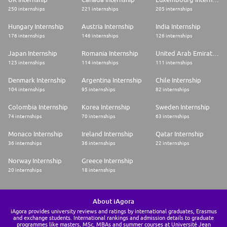
250 internships
221 internships
205 internships
Hungary Internship
Austria Internship
India Internship
176 internships
146 internships
126 internships
Japan Internship
Romania Internship
United Arab Emirates Internship
125 internships
114 internships
111 internships
Denmark Internship
Argentina Internship
Chile Internship
104 internships
95 internships
82 internships
Colombia Internship
Korea Internship
Sweden Internship
74 internships
70 internships
63 internships
Monaco Internship
Ireland Internship
Qatar Internship
36 internships
36 internships
22 internships
Norway Internship
Greece Internship
20 internships
18 internships
About iAgora
iAgora provides university reviews and ratings by international graduates, Erasmus
and exchange students. International rankings and admission details to graduate
programmes like masters, MSc, MBAs and summer courses at Université Jean