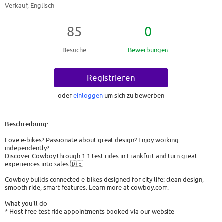
Verkauf, Englisch
85
0
Besuche
Bewerbungen
Registrieren
oder
einloggen
um sich zu bewerben
Beschreibung:
Love e-bikes? Passionate about great design? Enjoy working
independently?
Discover Cowboy through 1:1 test rides in Frankfurt and turn great
experiences into sales 🇩🇪
Cowboy builds connected e-bikes designed for city life: clean design,
smooth ride, smart features. Learn more at cowboy.com.
What you'll do
* Host free test ride appointments booked via our website
* Meet prospects at agreed points in Frankfurt, introduce the bike, and