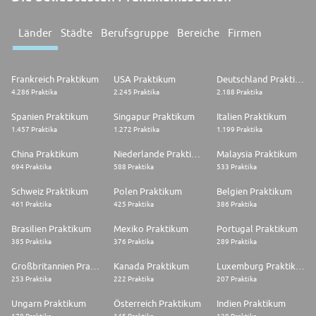
Länder
Städte
Berufsgruppe
Bereiche
Firmen
Frankreich Praktikum
USA Praktikum
Deutschland Praktikum
4.286 Praktika
2.245 Praktika
2.188 Praktika
Spanien Praktikum
Singapur Praktikum
Italien Praktikum
1.457 Praktika
1.272 Praktika
1.199 Praktika
China Praktikum
Niederlande Praktikum
Malaysia Praktikum
694 Praktika
588 Praktika
533 Praktika
Schweiz Praktikum
Polen Praktikum
Belgien Praktikum
461 Praktika
425 Praktika
386 Praktika
Brasilien Praktikum
Mexiko Praktikum
Portugal Praktikum
385 Praktika
376 Praktika
289 Praktika
Großbritannien Praktikum
Kanada Praktikum
Luxemburg Praktikum
253 Praktika
222 Praktika
207 Praktika
Ungarn Praktikum
Österreich Praktikum
Indien Praktikum