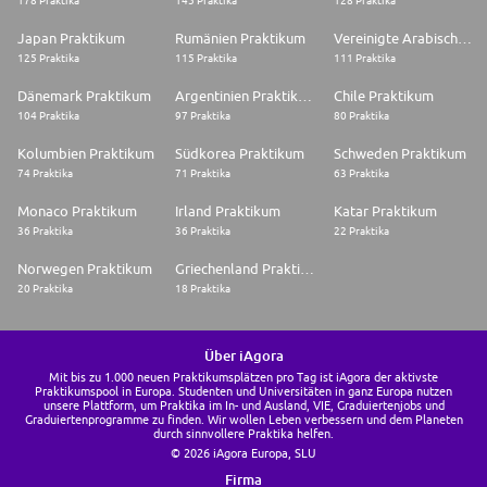
178 Praktika
145 Praktika
128 Praktika
Japan Praktikum
Rumänien Praktikum
Vereinigte Arabische Emirate Praktikum
125 Praktika
115 Praktika
111 Praktika
Dänemark Praktikum
Argentinien Praktikum
Chile Praktikum
104 Praktika
97 Praktika
80 Praktika
Kolumbien Praktikum
Südkorea Praktikum
Schweden Praktikum
74 Praktika
71 Praktika
63 Praktika
Monaco Praktikum
Irland Praktikum
Katar Praktikum
36 Praktika
36 Praktika
22 Praktika
Norwegen Praktikum
Griechenland Praktikum
20 Praktika
18 Praktika
Über iAgora
Mit bis zu 1.000 neuen Praktikumsplätzen pro Tag ist iAgora der aktivste
Praktikumspool in Europa. Studenten und Universitäten in ganz Europa nutzen
unsere Plattform, um Praktika im In- und Ausland, VIE, Graduiertenjobs und
Graduiertenprogramme zu finden. Wir wollen Leben verbessern und dem Planeten
durch sinnvollere Praktika helfen.
© 2026 iAgora Europa, SLU
Firma