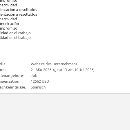
mpromiso
oactividad
ientación a resultados
ientación a resultados
oactividad
municación
mpromiso
lidad en el trabajo
lidad en el trabajo
lle:
Website des Unternehmens
tum:
21 Mär 2026 (geprüft am 10 Jul 2026)
llenangebote:
Job
pensation:
12562 USD
achkenntnisse:
Spanisch