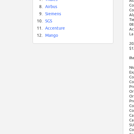
As
Co
8.
Airbus
Co
9.
Siemens
Al
Ti
10.
SGS
08
11.
Accenture
Ac
La
12.
Mango
20
$1
Ihr
Ni
Ex
Co
Co
Pr
Or
Or
Pr
Co
Co
Ca
Ca
SU
Co