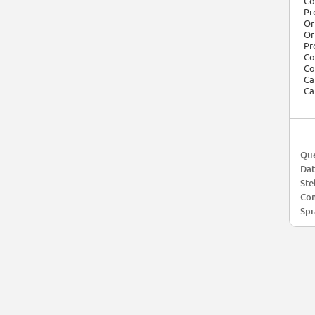
Co
Pr
Or
Or
Pr
Co
Co
Ca
Ca
Que
Da
Ste
Com
Spr