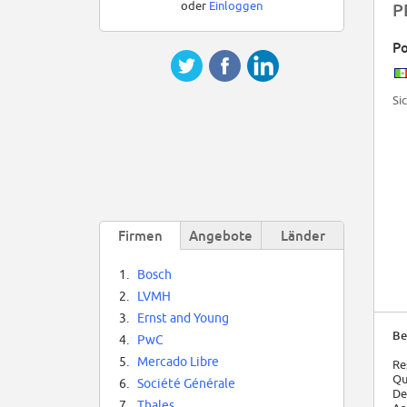
oder
Einloggen
P
Po
Si
Firmen
Angebote
Länder
1.
Bosch
2.
LVMH
3.
Ernst and Young
Be
4.
PwC
5.
Mercado Libre
Re
Qu
6.
Société Générale
De
7.
Thales