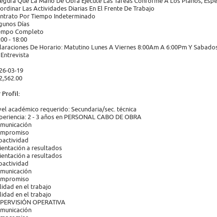
egura Que La Mano De Obra Ejecute Las Tareas Conforme A Los Planos, Espec
ordinar Las Actividades Diarias En El Frente De Trabajo
ntrato Por Tiempo Indeterminado
gunos Días
empo Completo
:00 - 18:00
laraciones De Horario: Matutino Lunes A Viernes 8:00Am A 6:00Pm Y Sabado
 Entrevista
26-03-19
2,562.00
 Profil:
vel académico requerido: Secundaria/sec. técnica
periencia: 2 - 3 años en PERSONAL CABO DE OBRA
municación
mpromiso
oactividad
ientación a resultados
ientación a resultados
oactividad
municación
mpromiso
lidad en el trabajo
lidad en el trabajo
PERVISIÓN OPERATIVA
municación