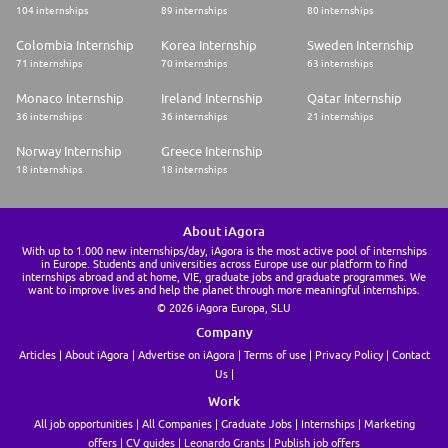
104 internships
89 internships
80 internships
Colombia Internship
Korea Internship
Sweden Internship
71 internships
70 internships
63 internships
Monaco Internship
Ireland Internship
Qatar Internship
36 internships
36 internships
21 internships
Norway Internship
Greece Internship
18 internships
18 internships
About iAgora
With up to 1.000 new internships/day, iAgora is the most active pool of internships
in Europe. Students and universities across Europe use our platform to find
internships abroad and at home, VIE, graduate jobs and graduate programmes. We
want to improve lives and help the planet through more meaningful internships.
© 2026 iAgora Europa, SLU
Company
Articles
About iAgora
Advertise on iAgora
Terms of use
Privacy Policy
Contact
Us
Work
All job opportunities
All Companies
Graduate Jobs
Internships
Marketing
offers
CV guides
Leonardo Grants
Publish job offers