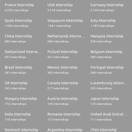
France Internship
USA Internship
Germany Internship
4.235 internships
2.218 internships
2.120 internships
Spain Internship
Singapore Internship
Italy Internship
1.434 internships
1.261 internships
1.185 internships
China Internship
Netherlands Internship
Malaysia Internship
680 internships
560 internships
528 internships
Switzerland Internship
Poland Internship
Belgium Internship
457 internships
421 internships
385 internships
Brazil Internship
Mexico Internship
Portugal Internship
381 internships
363 internships
286 internships
UK Internship
Canada Internship
Luxembourg Internship
242 internships
217 internships
203 internships
Hungary Internship
Austria Internship
Japan Internship
172 internships
145 internships
125 internships
India Internship
Romania Internship
United Arab Emirates Internship
118 internships
112 internships
111 internships
Denmark Internship
Argentina Internship
Chile Internship