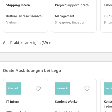
Shipping Intern
Project Support Intern
Labor
Kultur/Geisteswissenschaften
Management
Vietnam
Singapore, Singapur
Billu
Alle Praktika anzeigen (39) >
Duale Ausbildungen bei Lego
Versteckt
Versteckt
Verst
IT Intern
Student Worker
Konto
i adm
Workp