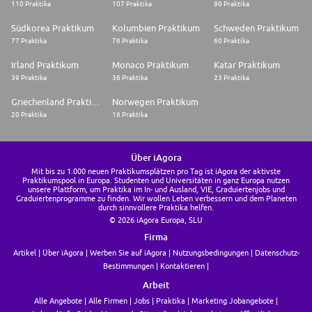
110 Praktika
107 Praktika
90 Praktika
Südkorea Praktikum
Kolumbien Praktikum
Schweden Praktikum
77 Praktika
76 Praktika
60 Praktika
Irland Praktikum
Monaco Praktikum
Katar Praktikum
39 Praktika
36 Praktika
23 Praktika
Griechenland Praktikum
Norwegen Praktikum
20 Praktika
16 Praktika
Über iAgora
Mit bis zu 1.000 neuen Praktikumsplätzen pro Tag ist iAgora der aktivste
Praktikumspool in Europa. Studenten und Universitäten in ganz Europa nutzen
unsere Plattform, um Praktika im In- und Ausland, VIE, Graduiertenjobs und
Graduiertenprogramme zu finden. Wir wollen Leben verbessern und dem Planeten
durch sinnvollere Praktika helfen.
© 2026 iAgora Europa, SLU
Firma
Artikel
Über iAgora
Werben Sie auf iAgora
Nutzungsbedingungen
Datenschutz-
Bestimmungen
Kontaktieren
Arbeit
Alle Angebote
Alle Firmen
Jobs
Praktika
Marketing Jobangebote