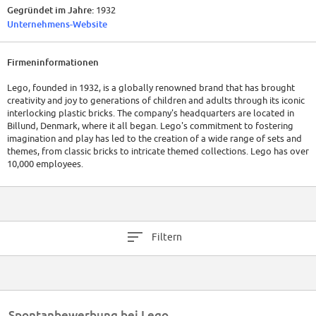
Gegründet im Jahre:
1932
Unternehmens-Website
Firmeninformationen
Lego, founded in 1932, is a globally renowned brand that has brought
creativity and joy to generations of children and adults through its iconic
interlocking plastic bricks. The company's headquarters are located in
Billund, Denmark, where it all began. Lego's commitment to fostering
imagination and play has led to the creation of a wide range of sets and
themes, from classic bricks to intricate themed collections. Lego has over
10,000 employees.
Lego's financial performance has been robust, consistently achieving
strong revenues, thanks to its enduring popularity and successful
expansion into various media and entertainment avenues.
Filtern
Spontanbewerbung bei Lego