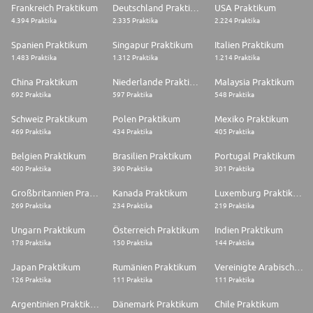
Frankreich Praktikum
Deutschland Praktikum
USA Praktikum
4.394 Praktika
2.335 Praktika
2.224 Praktika
Spanien Praktikum
Singapur Praktikum
Italien Praktikum
1.483 Praktika
1.312 Praktika
1.214 Praktika
China Praktikum
Niederlande Praktikum
Malaysia Praktikum
692 Praktika
597 Praktika
548 Praktika
Schweiz Praktikum
Polen Praktikum
Mexiko Praktikum
469 Praktika
434 Praktika
405 Praktika
Belgien Praktikum
Brasilien Praktikum
Portugal Praktikum
400 Praktika
390 Praktika
301 Praktika
Großbritannien Praktikum
Kanada Praktikum
Luxemburg Praktikum
269 Praktika
234 Praktika
219 Praktika
Ungarn Praktikum
Österreich Praktikum
Indien Praktikum
178 Praktika
150 Praktika
144 Praktika
Japan Praktikum
Rumänien Praktikum
Vereinigte Arabische Emirate Praktikum
126 Praktika
111 Praktika
111 Praktika
Argentinien Praktikum
Dänemark Praktikum
Chile Praktikum