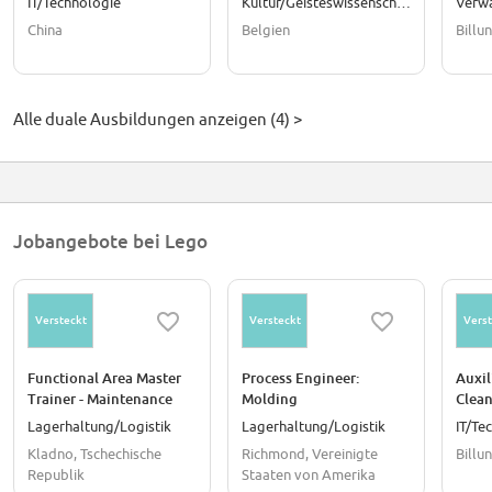
IT/Technologie
Kultur/Geisteswissenschaften
Verw
Opera
China
Belgien
Billu
Alle duale Ausbildungen anzeigen (4) >
Jobangebote bei Lego
Versteckt
Versteckt
Verst
Functional Area Master
Process Engineer:
Auxil
Trainer - Maintenance
Molding
Clean
Lagerhaltung/Logistik
Lagerhaltung/Logistik
IT/Te
Kladno, Tschechische
Richmond, Vereinigte
Billu
Republik
Staaten von Amerika