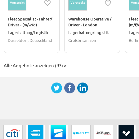
Versteckt
Versteckt
Verst
Fleet Specialist - Fahrer/
Warehouse Operative /
Fleet
Driver - (m/w/d)
Driver - London
(m/f/
Lagerhaltung/Logistik
Lagerhaltung/Logistik
Lager
Dusseldorf, Deutschland
Großbritannien
Berli
Alle Angebote anzeigen (93) >