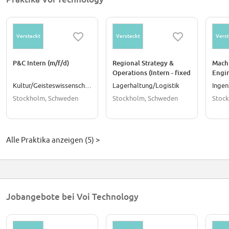
Versteckt
Versteckt
Verst
P&C Intern (m/f/d)
Regional Strategy &
Mach
Operations (Intern - fixed
Engin
term, part time)
Time
Kultur/Geisteswissenschaften
Lagerhaltung/Logistik
Ingen
Stockholm, Schweden
Stockholm, Schweden
Stoc
Alle Praktika anzeigen (5) >
Jobangebote bei Voi Technology