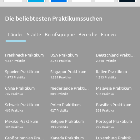
Die beliebtesten Praktikumssuchen
Länder
Städte
Berufsgruppe
Bereiche
Firmen
Frankreich Praktikum
USA Praktikum
Deutschland Praktikum
4.337 Praktika
2.253 Praktika
2.248 Praktika
Spanien Praktikum
Singapur Praktikum
Italien Praktikum
1.475 Praktika
1.289 Praktika
1.213 Praktika
China Praktikum
Niederlande Praktikum
Malaysia Praktikum
707 Praktika
604 Praktika
534 Praktika
Schweiz Praktikum
Polen Praktikum
Brasilien Praktikum
469 Praktika
427 Praktika
398 Praktika
Mexiko Praktikum
Belgien Praktikum
Portugal Praktikum
396 Praktika
393 Praktika
299 Praktika
Großbritannien Praktikum
Kanada Praktikum
Luxemburg Praktikum