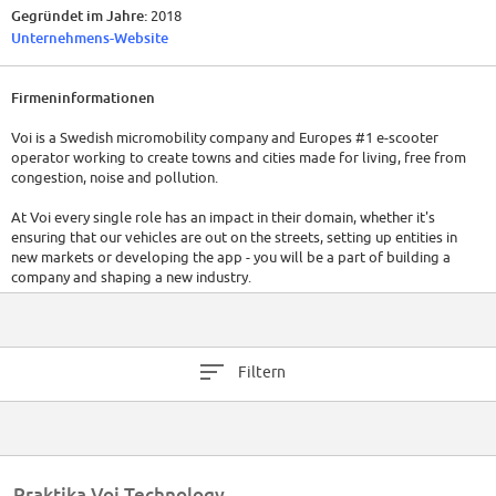
Gegründet im Jahre:
2018
Unternehmens-Website
Firmeninformationen
Voi is a Swedish micromobility company and Europes #1 e-scooter
operator working to create towns and cities made for living, free from
congestion, noise and pollution.
At Voi every single role has an impact in their domain, whether it's
ensuring that our vehicles are out on the streets, setting up entities in
new markets or developing the app - you will be a part of building a
company and shaping a new industry.
As a Voiager, we offer you a friendly and fast-paced workplace where
you can bring your whole self to work, regardless of ethnicity, gender,
sexual orientation, religion, age or disability. What is most important to
Filtern
us is how you treat others and what skills and value you bring to our
team. Are you ready to become a Voiager?
Praktika Voi Technology