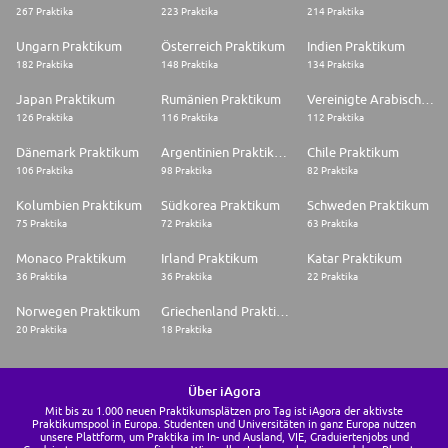
267 Praktika
223 Praktika
214 Praktika
Ungarn Praktikum
Österreich Praktikum
Indien Praktikum
182 Praktika
148 Praktika
134 Praktika
Japan Praktikum
Rumänien Praktikum
Vereinigte Arabische Emirate Praktikum
126 Praktika
116 Praktika
112 Praktika
Dänemark Praktikum
Argentinien Praktikum
Chile Praktikum
106 Praktika
98 Praktika
82 Praktika
Kolumbien Praktikum
Südkorea Praktikum
Schweden Praktikum
75 Praktika
72 Praktika
63 Praktika
Monaco Praktikum
Irland Praktikum
Katar Praktikum
36 Praktika
36 Praktika
22 Praktika
Norwegen Praktikum
Griechenland Praktikum
20 Praktika
18 Praktika
Über iAgora
Mit bis zu 1.000 neuen Praktikumsplätzen pro Tag ist iAgora der aktivste
Praktikumspool in Europa. Studenten und Universitäten in ganz Europa nutzen
unsere Plattform, um Praktika im In- und Ausland, VIE, Graduiertenjobs und