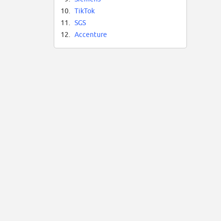
10.
TikTok
11.
SGS
12.
Accenture