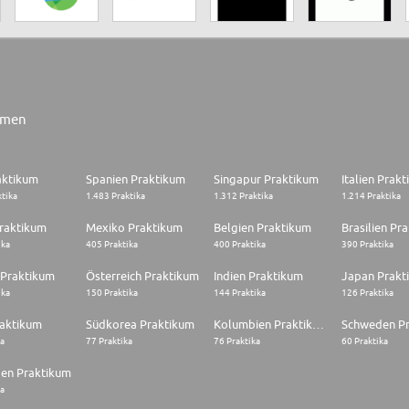
rmen
aktikum
Spanien Praktikum
Singapur Praktikum
Italien Prak
ktika
1.483 Praktika
1.312 Praktika
1.214 Praktika
raktikum
Mexiko Praktikum
Belgien Praktikum
Brasilien Pr
ika
405 Praktika
400 Praktika
390 Praktika
 Praktikum
Österreich Praktikum
Indien Praktikum
Japan Prakt
ika
150 Praktika
144 Praktika
126 Praktika
raktikum
Südkorea Praktikum
Kolumbien Praktikum
Schweden P
ka
77 Praktika
76 Praktika
60 Praktika
en Praktikum
ka