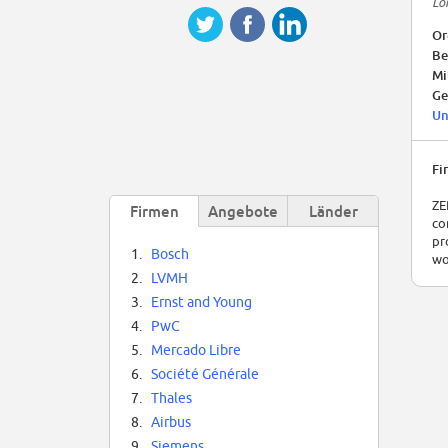
Lo
Or
Be
Mi
Ge
Un
Fi
ZE
Firmen
Angebote
Länder
co
pr
1.
Bosch
wo
2.
LVMH
3.
Ernst and Young
4.
PwC
5.
Mercado Libre
6.
Société Générale
7.
Thales
8.
Airbus
9.
Siemens