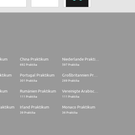
tikum
China Praktikum
Niederlande Praktikum
692 Praktika
597 Praktika
aktikum
Portugal Praktikum
Großbritannien Praktikum
301 Praktika
269 Praktika
ikum
Rumänien Praktikum
Vereinigte Arabische Emirate Praktikum
111 Praktika
111 Praktika
raktikum
Irland Praktikum
Monaco Praktikum
39 Praktika
36 Praktika