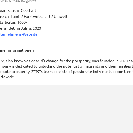
ndre, United Kingdom
ganisation:
Geschäft
reich:
Land- / Forstwirtschaft / Umwelt
tarbeiter:
1000+
gründet im Jahre:
2020
ternehmens-Website
rmeninformationen
PZ, also known as Zone d'Echange for the prosperity, was founded in 2020 and
mpany is dedicated to unlocking the potential of migrants and their families b
omote prosperity. ZEPZ's team consists of passionate individuals committed
rldwide.