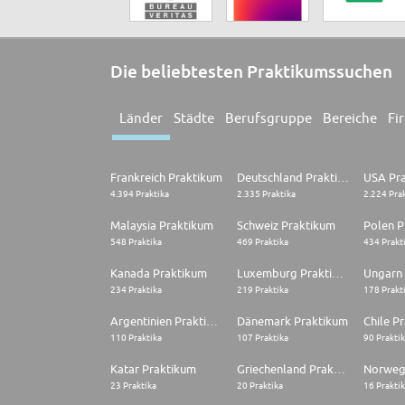
Die beliebtesten Praktikumssuchen
Länder
Städte
Berufsgruppe
Bereiche
Fi
Frankreich Praktikum
Deutschland Praktikum
USA Pr
4.394 Praktika
2.335 Praktika
2.224 Pra
Malaysia Praktikum
Schweiz Praktikum
Polen P
548 Praktika
469 Praktika
434 Prakt
Kanada Praktikum
Luxemburg Praktikum
Ungarn
234 Praktika
219 Praktika
178 Prakt
Argentinien Praktikum
Dänemark Praktikum
Chile P
110 Praktika
107 Praktika
90 Prakti
Katar Praktikum
Griechenland Praktikum
Norweg
23 Praktika
20 Praktika
16 Prakti