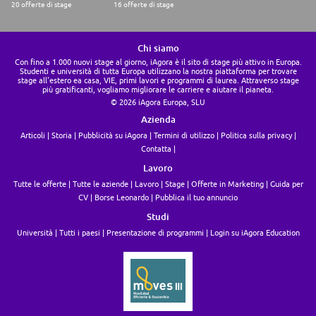
20 offerte di stage
16 offerte di stage
Chi siamo
Con fino a 1.000 nuovi stage al giorno, iAgora è il sito di stage più attivo in Europa.
Studenti e università di tutta Europa utilizzano la nostra piattaforma per trovare
stage all'estero ea casa, VIE, primi lavori e programmi di laurea. Attraverso stage
più gratificanti, vogliamo migliorare le carriere e aiutare il pianeta.
© 2026 iAgora Europa, SLU
Azienda
Articoli
Storia
Pubblicità su iAgora
Termini di utilizzo
Politica sulla privacy
Contatta
Lavoro
Tutte le offerte
Tutte le aziende
Lavoro
Stage
Offerte in Marketing
Guida per
CV
Borse Leonardo
Pubblica il tuo annuncio
Studi
Università
Tutti i paesi
Presentazione di programmi
Login su iAgora Education