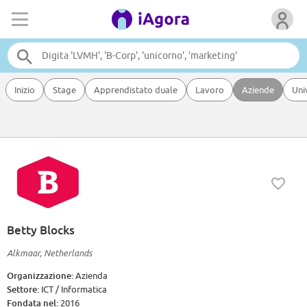
Inizio
Stage
Apprendistato duale
Lavoro
Aziende
Uni
Betty Blocks
Alkmaar, Netherlands
Organizzazione:
Azienda
Settore:
ICT / Informatica
Fondata nel:
2016