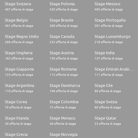
Stage Svizzera
Stage Polonia
Stage Messico
467 offerte di stage
435 offerte di stage
405 offerte di stage
Stage Belgio
Stage Brasile
Stage Portogallo
401 offerte di stage
388 offerte di stage
301 offerte di stage
Stage Regno Unito
Stage Canada
Stage Lussemburgo
269 offerte di stage
232 offerte di stage
218 offerte di stage
Stage Ungheria
Stage Austria
Stage India
183 offerte di stage
150 offerte di stage
137 offerte di stage
Stage Giappone
Stage Romania
Stage Emirati Arabi Uniti
125 offerte di stage
112 offerte di stage
111 offerte di stage
Stage Argentina
Stage Danimarca
Stage Cile
110 offerte di stage
106 offerte di stage
89 offerte di stage
Stage Corea
Stage Colombia
Stage Svezia
76 offerte di stage
75 offerte di stage
60 offerte di stage
Stage Irlanda
Stage Monaco
Stage Qatar
39 offerte di stage
36 offerte di stage
23 offerte di stage
Stage Grecia
Stage Norvegia