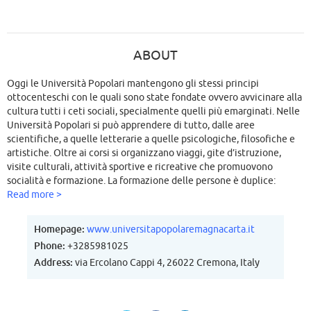
ABOUT
Oggi le Università Popolari mantengono gli stessi principi
ottocenteschi con le quali sono state fondate ovvero avvicinare alla
cultura tutti i ceti sociali, specialmente quelli più emarginati. Nelle
Università Popolari si può apprendere di tutto, dalle aree
scientifiche, a quelle letterarie a quelle psicologiche, filosofiche e
artistiche. Oltre ai corsi si organizzano viaggi, gite d’istruzione,
visite culturali, attività sportive e ricreative che promuovono
socialità e formazione. La formazione delle persone è duplice:
concerne la crescita della persona e la crescita professionale. Si
Read more >
vuole quindi offrire ai cittadini di tutte le età un servizio di crescita
culturale svolgendo corsi relativi ai più diversi argomenti, curare
Homepage:
www.universitapopolaremagnacarta.it
l’aggiornamento di chi esercita un’attività, agevolare la formazione
Phone:
+3285981025
e la preparazione specialistica di chi intende inserirsi e qualificarsi
Address:
via Ercolano Cappi 4, 26022 Cremona, Italy
nel mondo del lavoro.