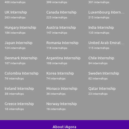
400 internships
399 internships
301 internships
UK Internship
Canada Internship
Luxembourg Internship
263 internships
225 internships
215 internships
Hungary Internship
Austria Internship
India Internship
186 internships
147 internships
135 internships
Japan Internship
Romania Internship
United Arab Emirates Internship
124 internships
116 internships
115 internships
Denmark Internship
Argentina Internship
Chile Internship
107 internships
106 internships
84 internships
Colombia Internship
Korea Internship
Sweden Internship
76 internships
74 internships
62 internships
Ireland Internship
Monaco Internship
Qatar Internship
38 internships
36 internships
23 internships
Greece Internship
Norway Internship
18 internships
16 internships
About iAgora