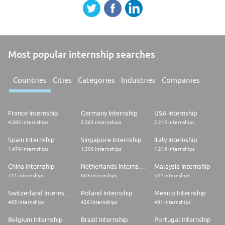
Most popular internship searches
Countries
Cities
Categories
Industries
Companies
France Internship
Germany Internship
USA Internship
4.382 internships
2.263 internships
2.215 internships
Spain Internship
Singapore Internship
Italy Internship
1.474 internships
1.300 internships
1.216 internships
China Internship
Netherlands Internship
Malaysia Internship
711 internships
603 internships
542 internships
Switzerland Internship
Poland Internship
Mexico Internship
465 internships
428 internships
401 internships
Belgium Internship
Brazil Internship
Portugal Internship