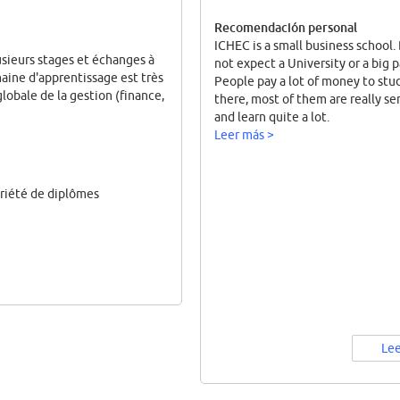
Recomendación personal
ICHEC is a small business school.
lusieurs stages et échanges à
not expect a University or a big p
omaine d'apprentissage est très
People pay a lot of money to stu
lobale de la gestion (finance,
there, most of them are really se
and learn quite a lot.
Leer más >
variété de diplômes
Lee