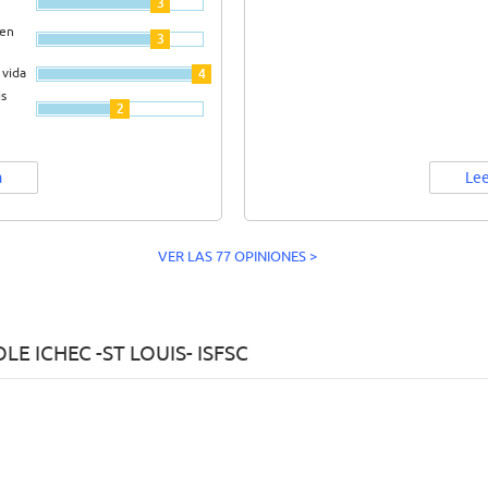
3
ien
3
 vida
4
s
2
a
Lee
VER LAS 77 OPINIONES >
E ICHEC -ST LOUIS- ISFSC