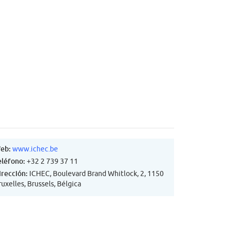
eb:
www.ichec.be
eléfono:
+32 2 739 37 11
irección:
ICHEC, Boulevard Brand Whitlock, 2, 1150
uxelles, Brussels, Bélgica