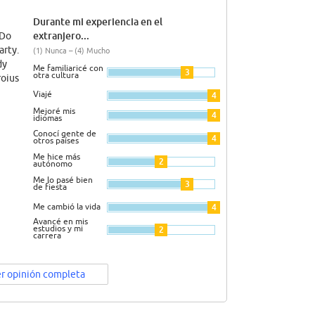
Durante mi experiencia en el
extranjero...
 Do
arty.
(1) Nunca – (4) Mucho
dy
Me familiaricé con
3
otra cultura
roius
Viajé
4
Mejoré mis
4
idiomas
Conocí gente de
4
otros países
Me hice más
2
autónomo
Me lo pasé bien
3
de fiesta
Me cambió la vida
4
Avancé en mis
estudios y mi
2
carrera
r opinión completa