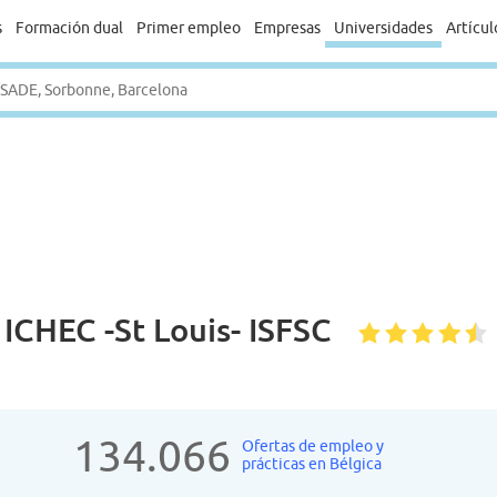
s
Formación dual
Primer empleo
Empresas
Universidades
Artícul
ICHEC -St Louis- ISFSC
134.066
Ofertas de empleo y
prácticas en Bélgica