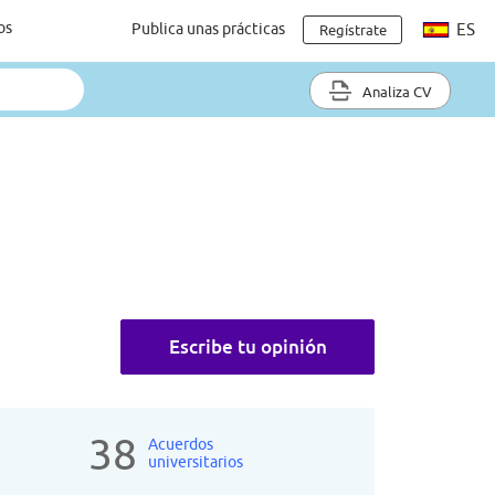
os
Publica unas prácticas
ES
Regístrate
Analiza CV
Escribe tu opinión
38
Acuerdos
universitarios