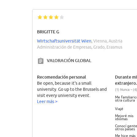
BRIGITTE G
Wirtschaftsuniversität Wien
, Vienna, Austria
Administración de Empresas, Grado, Erasmus
VALORACIÓN GLOBAL
Recomendación personal
Durante mi
extranjero.
Be open, because it's a small
university. Go up to the Brussels and
(1) Nunca – (
visit every university event.
Me familiari
otra cultura
Leer más >
Viajé
Mejoré mis
idiomas
Conocí gente
otros países
Me hice más