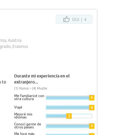
Útil |
4
nna, Austria
grado, Erasmus
Durante mi experiencia en el
extranjero...
n to
(1) Nunca – (4) Mucho
Me familiaricé con
4
otra cultura
Viajé
4
Mejoré mis
2
idiomas
Conocí gente de
4
otros países
Me hice más