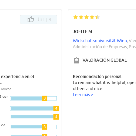
Útil |
4
JOELLE M
Wirtschaftsuniversität Wien
, Vie
Administración de Empresas, Pos
VALORACIÓN GLOBAL
 experiencia en el
Recomendación personal
..
to remain what it is: helpful, ope
others and nice
4) Mucho
Leer más >
cé con
3
4
4
 de
3