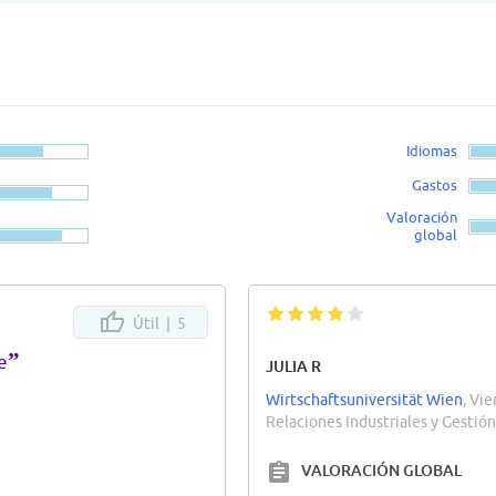
Idiomas
Gastos
Valoración
global
Útil |
5
”
e
JULIA R
Wirtschaftsuniversität Wien
, Vie
Relaciones Industriales y Gestió
VALORACIÓN GLOBAL