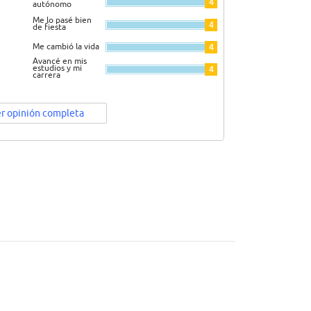
4
autónomo
Me lo pasé bien
4
de fiesta
Me cambió la vida
4
Avancé en mis
estudios y mi
4
carrera
r opinión completa