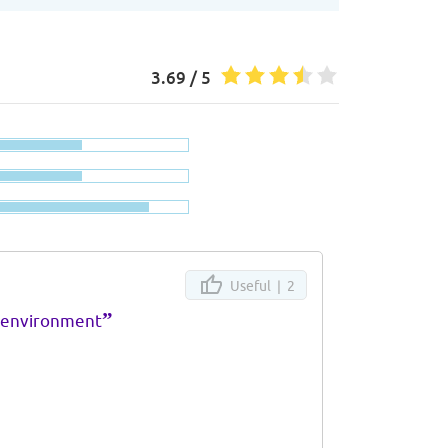
3.69 / 5
Useful |
2
”
g environment