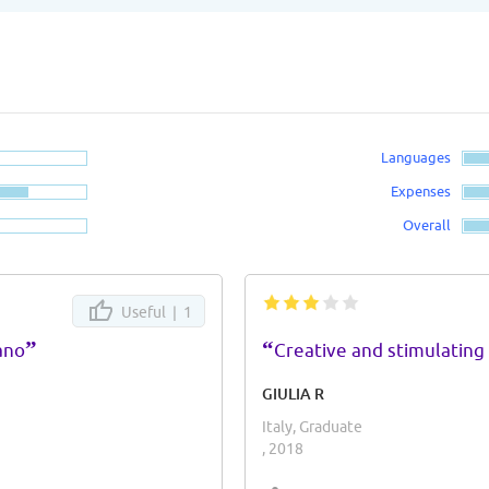
Languages
Expenses
Overall
Useful |
1
”
“
ano
Creative and stimulatin
GIULIA R
Italy, Graduate
, 2018