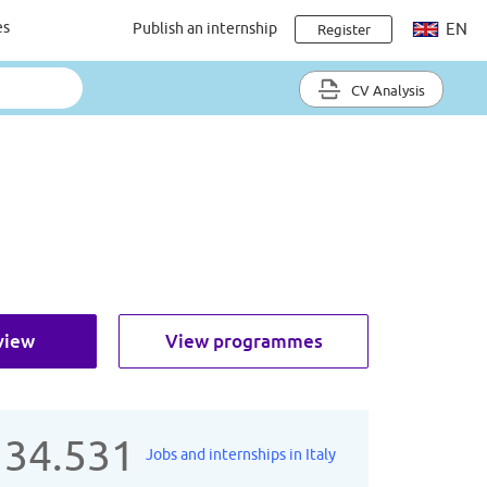
es
Publish an internship
EN
Register
CV Analysis
view
View programmes
134.531
Jobs and internships in Italy