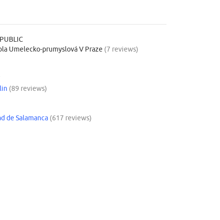
PUBLIC
ola Umelecko-prumyslová V Praze
(7 reviews)
Y
lin
(89 reviews)
ad de Salamanca
(617 reviews)