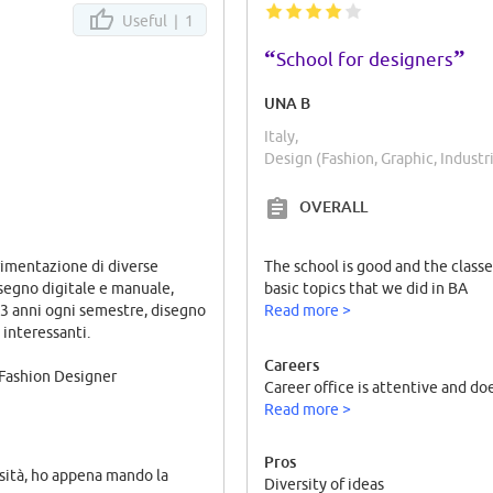
Useful |
1
“
”
School for designers
UNA B
Italy,
Design (Fashion, Graphic, Industr
OVERALL
rimentazione di diverse
The school is good and the class
isegno digitale e manuale,
basic topics that we did in BA
 3 anni ogni semestre, disegno
Read more >
 interessanti.
Careers
i Fashion Designer
Career office is attentive and do
Read more >
Pros
rsità, ho appena mando la
Diversity of ideas