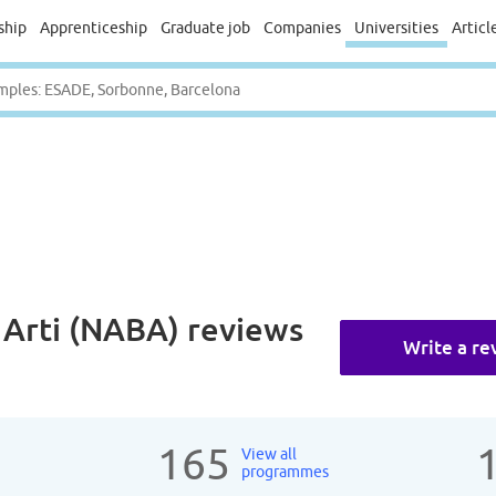
ship
Apprenticeship
Graduate job
Companies
Universities
Articl
 Arti (NABA)
reviews
Write a re
165
View all
programmes