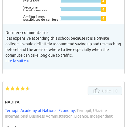
Fait la fête
4
Vécu une
4
transformation
Amélioré mes
4
possibilités de carrière
Derniers commentaires
It is expensive attending this school because it is a private
college. I would definitely recommend saving up and researching
beforehand the areas of where to live especially when the
commute can take long due to traffic.
Lire la suite >
Utile |
0
NADIYA
Ternopil Academy of National Economy
, Ternopil, Ukraine
International Business Administration, Licence, Indépendant