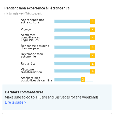
Pendant mon expérience à l'étranger j'ai...
(1) Jaimais – (4) Très souvent
Appréhendé une
4
autre culture
Voyagé
4
Accru mes
compétences
4
linguistiques
Rencontré des gens
4
d'autres pays
Développé mon
4
autonomie
Fait la fête
4
Vécu une
4
transformation
Amélioré mes
3
possibilités de carrière
Derniers commentaires
Make sure to go to Tijuana and Las Vegas for the weekends!
Lire la suite >