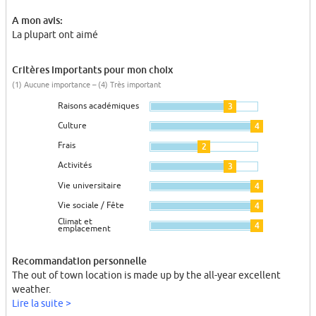
A mon avis:
La plupart ont aimé
Critères importants pour mon choix
(1) Aucune importance – (4) Très important
Raisons académiques
3
Culture
4
Frais
2
Activités
3
Vie universitaire
4
Vie sociale / Fête
4
Climat et
4
emplacement
Recommandation personnelle
The out of town location is made up by the all-year excellent
weather.
Lire la suite >