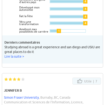
4
d'autres pays
Développé mon
4
autonomie
Fait la fête
4
Vécu une
4
transformation
Amélioré mes
1
possibilités de carrière
Derniers commentaires
Studying abroad is a great experience and san diego and USIU are
great places to do it
Lire la suite >
Utile |
7
JENNIFER B
Simon Fraser University
, Burnaby, BC, Canada
Communication et Sciences de l'Information, Licence,