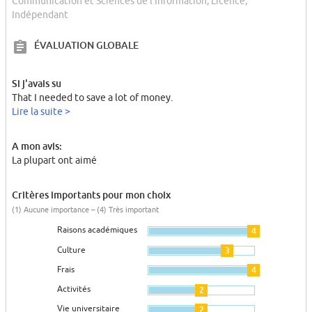
Communication et Sciences de l'Information, Licence,
Indépendant
ÉVALUATION GLOBALE
Si j'avais su
That I needed to save a lot of money.
Lire la suite >
A mon avis:
La plupart ont aimé
Critères importants pour mon choix
(1) Aucune importance – (4) Très important
Raisons académiques
4
Culture
3
Frais
4
Activités
2
Vie universitaire
2