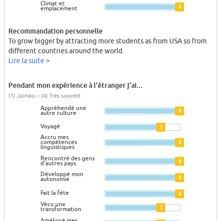
Climat et
4
emplacement
Recommandation personnelle
To grow bigger by attracting more students as from USA so from
different countries around the world.
Lire la suite >
Pendant mon expérience à l'étranger j'ai...
(1) Jaimais – (4) Très souvent
Appréhendé une
4
autre culture
Voyagé
3
Accru mes
compétences
4
linguistiques
Rencontré des gens
4
d'autres pays
Développé mon
4
autonomie
Fait la fête
4
Vécu une
3
transformation
Amélioré mes