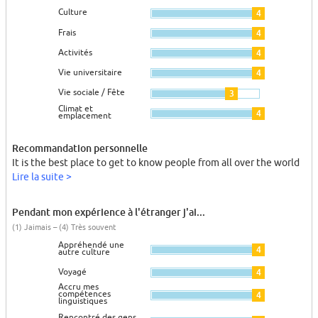
Culture
4
Frais
4
Activités
4
Vie universitaire
4
Vie sociale / Fête
3
Climat et
4
emplacement
Recommandation personnelle
It is the best place to get to know people from all over the world
Lire la suite >
Pendant mon expérience à l'étranger j'ai...
(1) Jaimais – (4) Très souvent
Appréhendé une
4
autre culture
Voyagé
4
Accru mes
compétences
4
linguistiques
Rencontré des gens