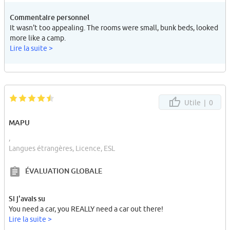
Commentaire personnel
It wasn't too appealing. The rooms were small, bunk beds, looked
more like a camp.
Lire la suite >
Utile |
0
MAPU
,
Langues étrangères, Licence, ESL
ÉVALUATION GLOBALE
Si j'avais su
You need a car, you REALLY need a car out there!
Lire la suite >