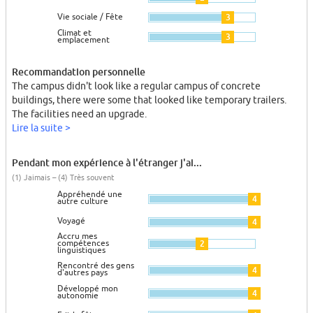
Vie sociale / Fête
3
Climat et
3
emplacement
Recommandation personnelle
The campus didn't look like a regular campus of concrete
buildings, there were some that looked like temporary trailers.
The facilities need an upgrade.
Lire la suite >
Pendant mon expérience à l'étranger j'ai...
(1) Jaimais – (4) Très souvent
Appréhendé une
4
autre culture
Voyagé
4
Accru mes
compétences
2
linguistiques
Rencontré des gens
4
d'autres pays
Développé mon
4
autonomie