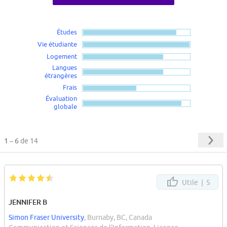
Études
Vie étudiante
Logement
Langues
étrangères
Frais
Évaluation
globale
1 – 6
de 14
Utile |
5
JENNIFER B
Simon Fraser University
, Burnaby, BC, Canada