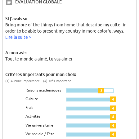
ÉVALUATION GLOBALE
Si j'avais su
Bring more of the things from home that describe my culter in
order to be able to present my country in more colorful ways.
Lire la suite >
A mon avis:
Tout le monde a aimé, tu vas aimer
Critères importants pour mon choix
(1) Aucune importance – (4) Très important
Raisons académiques
3
Culture
4
Frais
4
Activités
4
Vie universitaire
4
Vie sociale / Fête
4