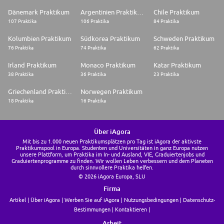
Dänemark Praktikum
Argentinien Praktikum
Chile Praktikum
107 Praktika
106 Praktika
84 Praktika
Kolumbien Praktikum
Südkorea Praktikum
Schweden Praktikum
76 Praktika
74 Praktika
62 Praktika
Irland Praktikum
Monaco Praktikum
Katar Praktikum
38 Praktika
36 Praktika
23 Praktika
Griechenland Praktikum
Norwegen Praktikum
18 Praktika
16 Praktika
Über iAgora
Mit bis zu 1.000 neuen Praktikumsplätzen pro Tag ist iAgora der aktivste
Praktikumspool in Europa. Studenten und Universitäten in ganz Europa nutzen
unsere Plattform, um Praktika im In- und Ausland, VIE, Graduiertenjobs und
Graduiertenprogramme zu finden. Wir wollen Leben verbessern und dem Planeten
durch sinnvollere Praktika helfen.
© 2026 iAgora Europa, SLU
Firma
Artikel
Über iAgora
Werben Sie auf iAgora
Nutzungsbedingungen
Datenschutz-
Bestimmungen
Kontaktieren
Arbeit