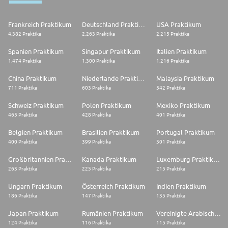
Frankreich Praktikum
Deutschland Praktikum
USA Praktikum
4.382 Praktika
2.263 Praktika
2.215 Praktika
Spanien Praktikum
Singapur Praktikum
Italien Praktikum
1.474 Praktika
1.300 Praktika
1.216 Praktika
China Praktikum
Niederlande Praktikum
Malaysia Praktikum
711 Praktika
603 Praktika
542 Praktika
Schweiz Praktikum
Polen Praktikum
Mexiko Praktikum
465 Praktika
428 Praktika
401 Praktika
Belgien Praktikum
Brasilien Praktikum
Portugal Praktikum
400 Praktika
399 Praktika
301 Praktika
Großbritannien Praktikum
Kanada Praktikum
Luxemburg Praktikum
263 Praktika
225 Praktika
215 Praktika
Ungarn Praktikum
Österreich Praktikum
Indien Praktikum
186 Praktika
147 Praktika
135 Praktika
Japan Praktikum
Rumänien Praktikum
Vereinigte Arabische Emirate Praktikum
124 Praktika
116 Praktika
115 Praktika