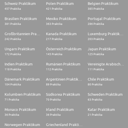
Schweiz Praktikum
Polen Praktikum
Belgien Praktikum
457 Praktika
421 Praktika
385 Praktika
Brasilien Praktikum
Mexiko Praktikum
Portugal Praktikum
381 Praktika
363 Praktika
286 Praktika
Großbritannien Praktikum
Kanada Praktikum
Luxemburg Praktikum
242 Praktika
217 Praktika
203 Praktika
Ungarn Praktikum
Österreich Praktikum
Japan Praktikum
172 Praktika
145 Praktika
125 Praktika
Indien Praktikum
Rumänien Praktikum
Vereinigte Arabische Emirate Praktikum
118 Praktika
112 Praktika
111 Praktika
Dänemark Praktikum
Argentinien Praktikum
Chile Praktikum
104 Praktika
89 Praktika
80 Praktika
Kolumbien Praktikum
Südkorea Praktikum
Schweden Praktikum
71 Praktika
70 Praktika
63 Praktika
Monaco Praktikum
Irland Praktikum
Katar Praktikum
36 Praktika
36 Praktika
21 Praktika
Norwegen Praktikum
Griechenland Praktikum