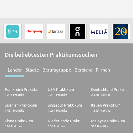
sizes. As the first online navigational guide to the Web, Yahoo! is the
leader in traffic, advertising, household and business user reach.
Yahoo! is also the most recognized and valuable Internet brand globally,
reaching over 345 million unique users in 25 countries and 13 languages.
Die beliebtesten Praktikumssuchen
Länder
Städte
Berufsgruppe
Bereiche
Firmen
Frankreich Praktikum
USA Praktikum
Deutschland Praktikum
4.235 Praktika
2.218 Praktika
2.120 Praktika
Spanien Praktikum
Singapur Praktikum
Italien Praktikum
1.434 Praktika
1.261 Praktika
1.185 Praktika
China Praktikum
Niederlande Praktikum
Malaysia Praktikum
680 Praktika
560 Praktika
528 Praktika