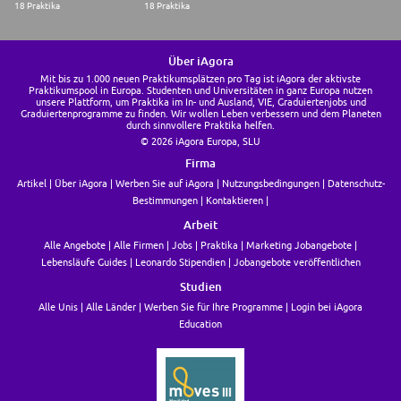
18 Praktika
18 Praktika
Über iAgora
Mit bis zu 1.000 neuen Praktikumsplätzen pro Tag ist iAgora der aktivste
Praktikumspool in Europa. Studenten und Universitäten in ganz Europa nutzen
unsere Plattform, um Praktika im In- und Ausland, VIE, Graduiertenjobs und
Graduiertenprogramme zu finden. Wir wollen Leben verbessern und dem Planeten
durch sinnvollere Praktika helfen.
© 2026 iAgora Europa, SLU
Firma
Artikel
Über iAgora
Werben Sie auf iAgora
Nutzungsbedingungen
Datenschutz-
Bestimmungen
Kontaktieren
Arbeit
Alle Angebote
Alle Firmen
Jobs
Praktika
Marketing Jobangebote
Lebensläufe Guides
Leonardo Stipendien
Jobangebote veröffentlichen
Studien
Alle Unis
Alle Länder
Werben Sie für Ihre Programme
Login bei iAgora
Education