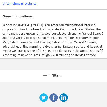
Unternehmens-Website
Firmeninformationen
Yahoo! Inc. (NASDAQ: YHOO) is an American multinational internet
corporation headquartered in Sunnyvale, California, United States. The
company is best known for its web portal, search engine (Yahoo! Search)
and for a variety of other services, including Yahoo! Directory, Yahoo!
Mail, Yahoo! News, Yahoo! Finance, Yahoo! Groups, Yahoo! Answers,
advertising, online mapping, video sharing, fantasy sports and its social
media website. It is one of the most popular sites in the United States.[3]
According to news sources, roughly 700 million people visit Yahoo!
websites every month.[4][5] Yahoo itself claims it attracts "more than half
a billion consumers every month in more than 30 languages."[6]
Yahoo! Inc. was founded by Jerry Yang and David Filo in January 1994
Filtern
and was incorporated on March 1, 1995. On July 16, 2012, former Google
executive, Marissa Mayer, was named as Yahoo CEO and President,
effective July 17.[7] Yahoo has averaged one CEO a year for the last five
years as it struggles to reinvent itself for the next era of the Internet.
[Source: Wikipedia]
Today, Yahoo! Inc. is the Internet's leading global consumer and business
services company, offering a comprehensive network of essential
services for Web users around the globe as well as businesses of all