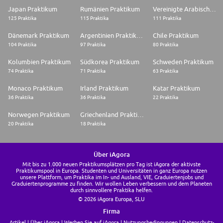
Japan Praktikum
Rumänien Praktikum
Vereinigte Arabische Emirate Praktikum
125 Praktika
115 Praktika
111 Praktika
Dänemark Praktikum
Argentinien Praktikum
Chile Praktikum
104 Praktika
97 Praktika
80 Praktika
Kolumbien Praktikum
Südkorea Praktikum
Schweden Praktikum
74 Praktika
71 Praktika
63 Praktika
Monaco Praktikum
Irland Praktikum
Katar Praktikum
36 Praktika
36 Praktika
22 Praktika
Norwegen Praktikum
Griechenland Praktikum
20 Praktika
18 Praktika
Über iAgora
Mit bis zu 1.000 neuen Praktikumsplätzen pro Tag ist iAgora der aktivste
Praktikumspool in Europa. Studenten und Universitäten in ganz Europa nutzen
unsere Plattform, um Praktika im In- und Ausland, VIE, Graduiertenjobs und
Graduiertenprogramme zu finden. Wir wollen Leben verbessern und dem Planeten
durch sinnvollere Praktika helfen.
© 2026 iAgora Europa, SLU
Firma
Artikel
Über iAgora
Werben Sie auf iAgora
Nutzungsbedingungen
Datenschutz-