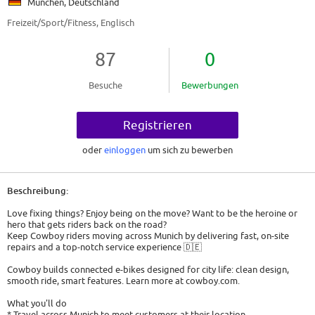
München, Deutschland
Freizeit/Sport/Fitness, Englisch
87
0
Besuche
Bewerbungen
Registrieren
oder
einloggen
um sich zu bewerben
Beschreibung:
Love fixing things? Enjoy being on the move? Want to be the heroine or
hero that gets riders back on the road?
Keep Cowboy riders moving across Munich by delivering fast, on-site
repairs and a top-notch service experience 🇩🇪
Cowboy builds connected e-bikes designed for city life: clean design,
smooth ride, smart features. Learn more at cowboy.com.
What you'll do
* Travel across Munich to meet customers at their location