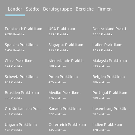
Länder
Städte
Berufsgruppe
Bereiche
Firmen
Frankreich Praktikum
USA Praktikum
Deutschland Praktikum
4.286 Praktika
2.245 Praktika
2.188 Praktika
Spanien Praktikum
Singapur Praktikum
Italien Praktikum
1.457 Praktika
1.272 Praktika
1.199 Praktika
China Praktikum
Niederlande Praktikum
Malaysia Praktikum
694 Praktika
588 Praktika
533 Praktika
Schweiz Praktikum
Polen Praktikum
Belgien Praktikum
461 Praktika
425 Praktika
386 Praktika
Brasilien Praktikum
Mexiko Praktikum
Portugal Praktikum
385 Praktika
376 Praktika
289 Praktika
Großbritannien Praktikum
Kanada Praktikum
Luxemburg Praktikum
253 Praktika
222 Praktika
207 Praktika
Ungarn Praktikum
Österreich Praktikum
Indien Praktikum
178 Praktika
145 Praktika
128 Praktika