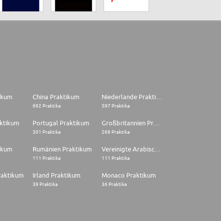
tikum
China Praktikum
Niederlande Praktikum
692 Praktika
597 Praktika
aktikum
Portugal Praktikum
Großbritannien Praktikum
301 Praktika
269 Praktika
ikum
Rumänien Praktikum
Vereinigte Arabische Emirate Praktikum
111 Praktika
111 Praktika
raktikum
Irland Praktikum
Monaco Praktikum
39 Praktika
36 Praktika