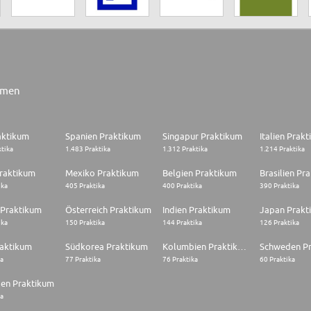
rmen
aktikum
Spanien Praktikum
Singapur Praktikum
Italien Prak
ktika
1.483 Praktika
1.312 Praktika
1.214 Praktika
raktikum
Mexiko Praktikum
Belgien Praktikum
Brasilien Pr
ika
405 Praktika
400 Praktika
390 Praktika
 Praktikum
Österreich Praktikum
Indien Praktikum
Japan Prakt
ika
150 Praktika
144 Praktika
126 Praktika
raktikum
Südkorea Praktikum
Kolumbien Praktikum
Schweden P
ka
77 Praktika
76 Praktika
60 Praktika
en Praktikum
ka