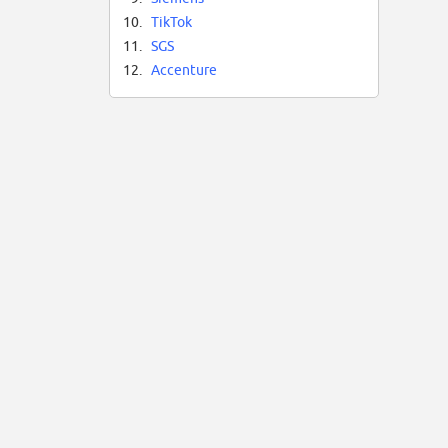
10.
TikTok
11.
SGS
12.
Accenture