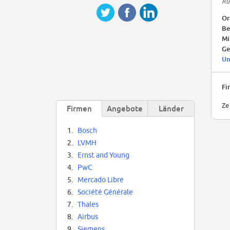
Ru
Or
Be
Mi
Ge
Un
Fi
Ze
Firmen
Angebote
Länder
1.
Bosch
2.
LVMH
3.
Ernst and Young
4.
PwC
5.
Mercado Libre
6.
Société Générale
7.
Thales
8.
Airbus
9.
Siemens