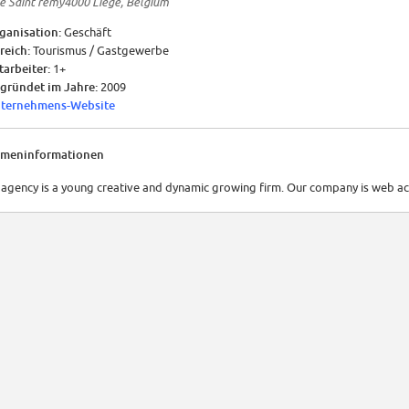
e Saint remy4000 Liège, Belgium
ganisation:
Geschäft
reich:
Tourismus / Gastgewerbe
tarbeiter:
1+
gründet im Jahre:
2009
ternehmens-Website
rmeninformationen
 agency is a young creative and dynamic growing firm. Our company is web act