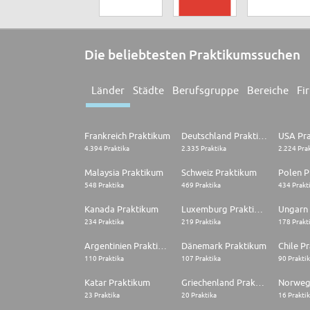
Die beliebtesten Praktikumssuchen
Länder
Städte
Berufsgruppe
Bereiche
Fi
Frankreich Praktikum
Deutschland Praktikum
USA Pr
4.394 Praktika
2.335 Praktika
2.224 Pra
Malaysia Praktikum
Schweiz Praktikum
Polen P
548 Praktika
469 Praktika
434 Prakt
Kanada Praktikum
Luxemburg Praktikum
Ungarn
234 Praktika
219 Praktika
178 Prakt
Argentinien Praktikum
Dänemark Praktikum
Chile P
110 Praktika
107 Praktika
90 Prakti
Katar Praktikum
Griechenland Praktikum
Norweg
23 Praktika
20 Praktika
16 Prakti