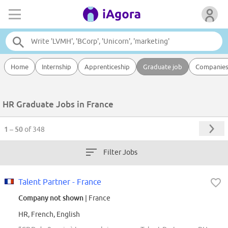
Home
Internship
Apprenticeship
Graduate job
Companie
HR Graduate Jobs in France
1 – 50
of 348
Filter Jobs
Talent Partner - France
Company not shown
| France
HR, French, English