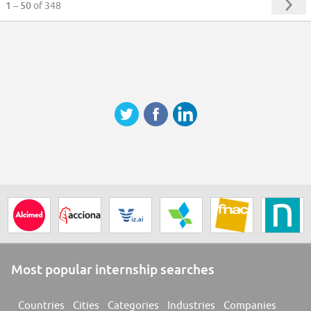
1 – 50
of 348
Most popular internship searches
Countries
Cities
Categories
Industries
Companies