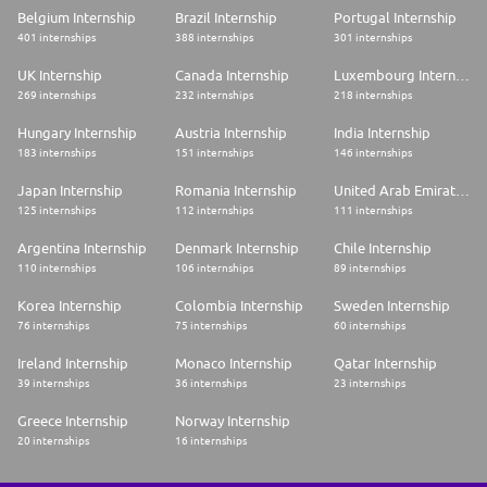
Belgium Internship
Brazil Internship
Portugal Internship
401 internships
388 internships
301 internships
UK Internship
Canada Internship
Luxembourg Internship
269 internships
232 internships
218 internships
Hungary Internship
Austria Internship
India Internship
183 internships
151 internships
146 internships
Japan Internship
Romania Internship
United Arab Emirates Internship
125 internships
112 internships
111 internships
Argentina Internship
Denmark Internship
Chile Internship
110 internships
106 internships
89 internships
Korea Internship
Colombia Internship
Sweden Internship
76 internships
75 internships
60 internships
Ireland Internship
Monaco Internship
Qatar Internship
39 internships
36 internships
23 internships
Greece Internship
Norway Internship
20 internships
16 internships