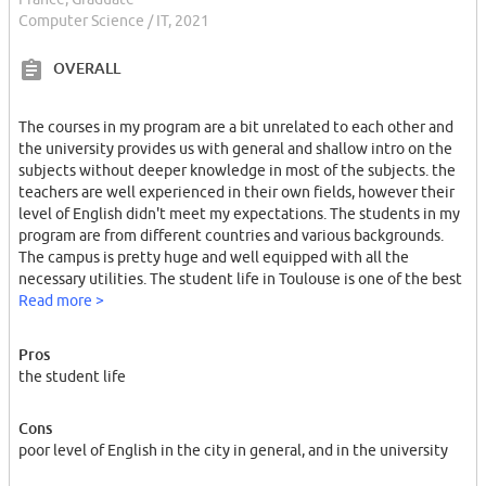
Computer Science / IT, 2021
OVERALL
The courses in my program are a bit unrelated to each other and
the university provides us with general and shallow intro on the
subjects without deeper knowledge in most of the subjects. the
teachers are well experienced in their own fields, however their
level of English didn't meet my expectations. The students in my
program are from different countries and various backgrounds.
The campus is pretty huge and well equipped with all the
necessary utilities. The student life in Toulouse is one of the best
across France and maybe even Europe, since there are several big
Read more >
universities and many institutions, which results in vast amounts
of local and foreign students, the state offers many programs to
Pros
aid the students to benefit from their study period and facilitate
the student life
their everyday life through-out and post the study period.
Cons
poor level of English in the city in general, and in the university