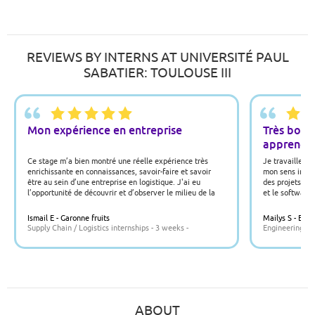
REVIEWS BY INTERNS AT UNIVERSITÉ PAUL
SABATIER: TOULOUSE III
Mon expérience en entreprise
Très bonne
apprendre
Ce stage m’a bien montré une réelle expérience très
Je travaille su
enrichissante en connaissances, savoir-faire et savoir
mon sens impor
être au sein d’une entreprise en logistique. J'ai eu
des projets qui
l’opportunité de découvrir et d’observer le milieu de la
et le software
logistique et j’ai effectué mon stage dans plusieurs
Je travaille é
services comme le service transport, le service
configuration 
Ismail E - Garonne fruits
Mailys S - ECA
préparation, le service réception.
l'ingénierie po
Supply Chain / Logistics internships - 3 weeks -
Engineering in
ABOUT