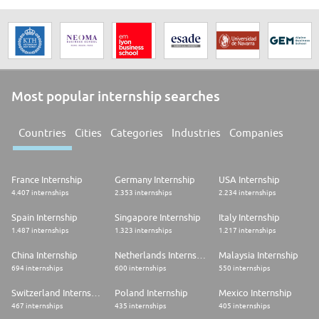
Most popular internship searches
Countries
Cities
Categories
Industries
Companies
France Internship
Germany Internship
USA Internship
4.407 internships
2.353 internships
2.234 internships
Spain Internship
Singapore Internship
Italy Internship
1.487 internships
1.323 internships
1.217 internships
China Internship
Netherlands Internship
Malaysia Internship
694 internships
600 internships
550 internships
Switzerland Internship
Poland Internship
Mexico Internship
467 internships
435 internships
405 internships