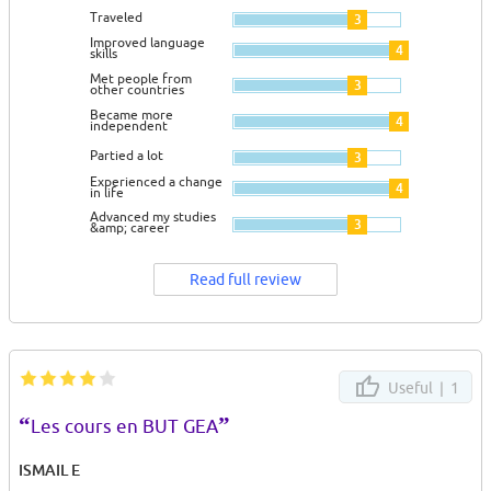
Traveled
3
Improved language
4
skills
Met people from
3
other countries
Became more
4
independent
Partied a lot
3
Experienced a change
4
in life
Advanced my studies
3
&amp; career
Read full review
Useful |
1
“
”
Les cours en BUT GEA
ISMAIL E