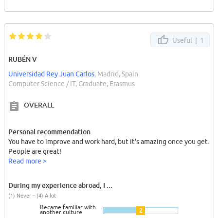
Useful |
1
RUBÉN V
Universidad Rey Juan Carlos
, Madrid, Spain
Computer Science / IT, Graduate, Erasmus
OVERALL
Personal recommendation
You have to improve and work hard, but it's amazing once you get.
People are great!
Read more >
During my experience abroad, I ...
(1) Never – (4) A lot
Became familiar with
2
another culture