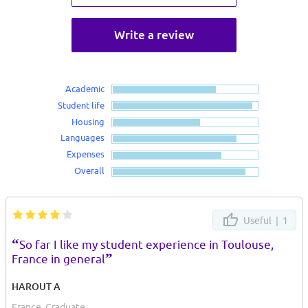
Write a review
Academic
Student life
Housing
Languages
Expenses
Overall
Useful |
1
“
So far I like my student experience in Toulouse,
”
France in general
HAROUT A
France, Graduate