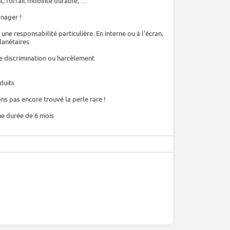
t, forfait mobilité durable, …
anager !
e responsabilité particulière. En interne ou à l'écran,
lanétaires.
e discrimination ou harcèlement
duits
ns pas encore trouvé la perle rare !
ne durée de 6 mois