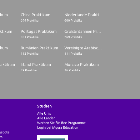
tikum
China Praktikum
Niederlande Praktikum
694 Praktika
600 Praktika
aktikum
Portugal Praktikum
Großbritannien Praktikum
301 Praktika
269 Praktika
ikum
Rumänien Praktikum
Vereinigte Arabische Emirate Praktikum
112 Praktika
111 Praktika
raktikum
Irland Praktikum
Monaco Praktikum
39 Praktika
36 Praktika
Studien
Alle Unis
Alle Länder
Werben Sie für Ihre Programme
Login bei iAgora Education
gebote
es