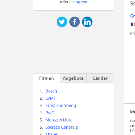
oder
Einloggen
S
Gr
Pr
Firmen
Angebote
Länder
1.
Bosch
2.
LVMH
3.
Ernst and Young
Be
4.
PwC
5.
Mercado Libre
Bi
co
6.
Société Générale
l'
7.
Thales