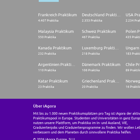
Frankreich Praktikum
Deutschland Praktikum
USA Pr
4.407 Praktika
2.353 Praktika
2.234 Pra
Malaysia Praktikum
Schweiz Praktikum
Polen P
550 Praktika
467 Praktika
435 Prakt
Kanada Praktikum
Luxemburg Praktikum
Ungarn
232 Praktika
218 Praktika
183 Prakt
Argentinien Praktikum
Dänemark Praktikum
Chile P
110 Praktika
106 Praktika
89 Prakti
Katar Praktikum
Griechenland Praktikum
Norweg
23 Praktika
20 Praktika
16 Prakti
Über iAgora
Mit bis zu 1.000 neuen Praktikumsplätzen pro Tag ist iAgora der akti
Praktikumspool in Europa. Studenten und Universitäten in ganz Euro
nutzen unsere Plattform, um Praktika im In- und Ausland, VIE,
Graduiertenjobs und Graduiertenprogramme zu finden. Wir wollen Le
verbessern und dem Planeten durch sinnvollere Praktika helfen.
© 2026 iAgora Europa, SLU