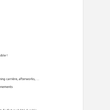
ible !
hing carrière, afterworks, …
événements