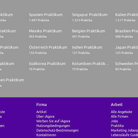
aktikum
Spanien Praktikum
Singapur Praktikum
Italien Prak
ktika
1.487 Praktika
1.323 Praktika
1.217 Praktika
raktikum
Mexiko Praktikum
Belgien Praktikum
Brasilien Pr
ika
405 Praktika
401 Praktika
388 Praktika
 Praktikum
Österreich Praktikum
Indien Praktikum
Japan Prakt
ika
150 Praktika
137 Praktika
125 Praktika
raktikum
Südkorea Praktikum
Kolumbien Praktikum
Schweden P
ka
76 Praktika
75 Praktika
60 Praktika
en Praktikum
ka
Firma
Arbeit
vste
Artikel
Alle Angebote
pa
Über iAgora
Alle Firmen
Werben Sie auf iAgora
Jobs
ben
Nutzungsbedingungen
Praktika
Datenschutz-Bestimmungen
Marketing Joban
Kontaktieren
Lebensläufe Guid