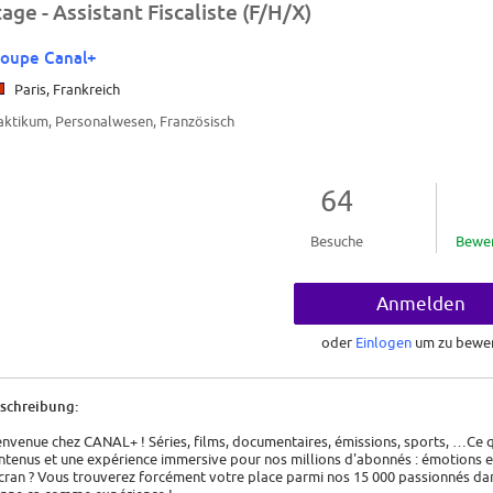
tage - Assistant Fiscaliste (F/H/X)
oupe Canal+
Paris, Frankreich
aktikum, Personalwesen, Französisch
64
Besuche
Bewe
Anmelden
oder
Einlogen
um zu bewe
schreibung:
envenue chez CANAL+ ! Séries, films, documentaires, émissions, sports, …Ce qu
ntenus et une expérience immersive pour nos millions d'abonnés : émotions et 
écran ? Vous trouverez forcément votre place parmi nos 15 000 passionnés dans