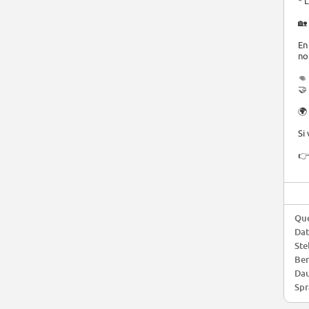
* 
🏡
En
no
👊
🤝
🌍
Si
👉
Que
Da
Ste
Ber
Dau
Spr