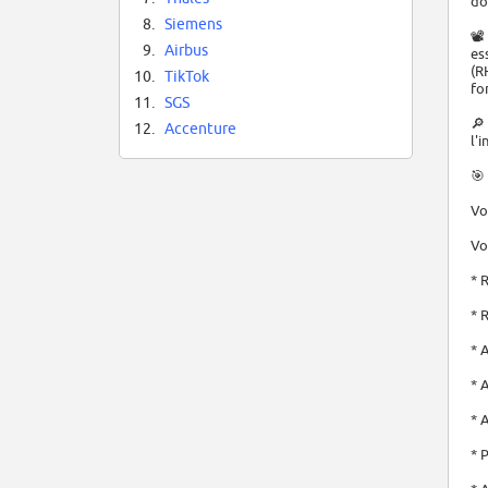
do
8.
Siemens
📽
9.
Airbus
es
(R
10.
TikTok
fo
11.
SGS
🔎
12.
Accenture
l'
🎯
Vo
Vo
* 
* 
* 
* 
* 
* 