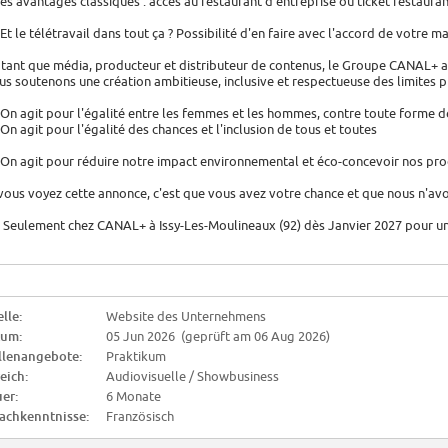
Les avantages classiques : accès au restaurant d'entreprise ou ticket restauran
 Et le télétravail dans tout ça ? Possibilité d'en faire avec l'accord de votre m
 tant que média, producteur et distributeur de contenus, le Groupe CANAL+ a un
us soutenons une création ambitieuse, inclusive et respectueuse des limites p
 On agit pour l'égalité entre les femmes et les hommes, contre toute forme d
 On agit pour l'égalité des chances et l'inclusion de tous et toutes
 On agit pour réduire notre impact environnemental et éco-concevoir nos pro
 vous voyez cette annonce, c'est que vous avez votre chance et que nous n'avo
 Seulement chez CANAL+ à Issy-Les-Moulineaux (92) dès Janvier 2027 pour u
lle:
Website des Unternehmens
tum:
05 Jun 2026 (geprüft am 06 Aug 2026)
llenangebote:
Praktikum
eich:
Audiovisuelle / Showbusiness
er:
6 Monate
achkenntnisse:
Französisch