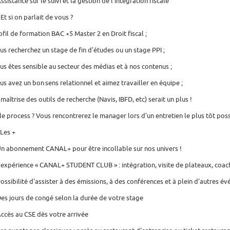
Assistance sur le suivi et la gestion de l'intégration fiscale
 Et si on parlait de vous ?
ofil de formation BAC +5 Master 2 en Droit fiscal ;
us recherchez un stage de fin d'études ou un stage PPI ;
us êtes sensible au secteur des médias et à nos contenus ;
us avez un bon sens relationnel et aimez travailler en équipe ;
 maîtrise des outils de recherche (Navis, IBFD, etc) serait un plus !
 le process ? Vous rencontrerez le manager lors d'un entretien le plus tôt poss
 Les +
Un abonnement CANAL+ pour être incollable sur nos univers !
L'expérience « CANAL+ STUDENT CLUB » : intégration, visite de plateaux, coac
Possibilité d'assister à des émissions, à des conférences et à plein d'autres 
Des jours de congé selon la durée de votre stage
Accès au CSE dès votre arrivée