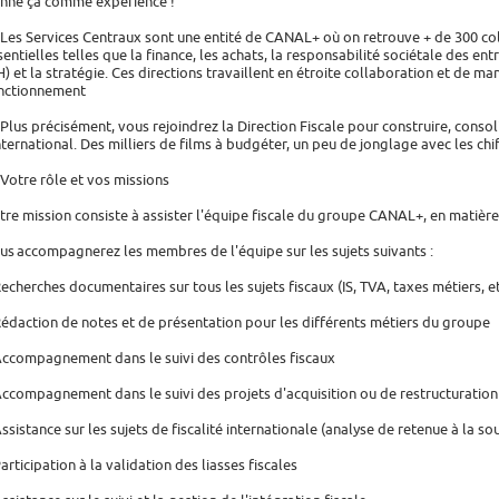
nne ça comme expérience !
 Les Services Centraux sont une entité de CANAL+ où on retrouve + de 300 col
sentielles telles que la finance, les achats, la responsabilité sociétale des ent
H) et la stratégie. Ces directions travaillent en étroite collaboration et de man
nctionnement
 Plus précisément, vous rejoindrez la Direction Fiscale pour construire, cons
international. Des milliers de films à budgéter, un peu de jonglage avec les c
 Votre rôle et vos missions
tre mission consiste à assister l'équipe fiscale du groupe CANAL+, en matière d
us accompagnerez les membres de l'équipe sur les sujets suivants :
Recherches documentaires sur tous les sujets fiscaux (IS, TVA, taxes métiers, e
Rédaction de notes et de présentation pour les différents métiers du groupe
Accompagnement dans le suivi des contrôles fiscaux
Accompagnement dans le suivi des projets d'acquisition ou de restructuration
Assistance sur les sujets de fiscalité internationale (analyse de retenue à la sou
Participation à la validation des liasses fiscales