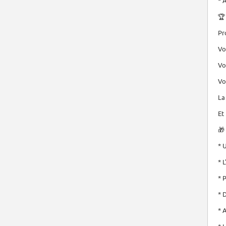
* 
🏆
Pr
Vo
Vo
Vo
La
Et
🎁
* 
* 
* 
* 
* 