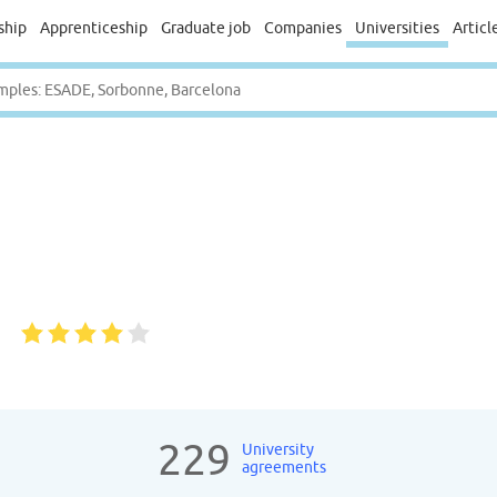
ship
Apprenticeship
Graduate job
Companies
Universities
Articl
)
229
University
agreements