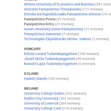
Athens University of Economics and Business
(201 revi
Aristotle Panepistimio Thessalonikis
(111 reviews)
Ethniko Kai Kapodistrioako Panepistimio Athinon
(76 r
Panepistimio Pireos
(29 reviews)
Panepistimio Kritis
(23 reviews)
Ionian University (Ionio Panepistimio)
(21 reviews)
Panepistimio Ioanninon
(7 reviews)
Technologiko Ekpaideutiko Idrima - Irakliou
(5 reviews)
HUNGARY
Eötvös Loránd Tudományegyetem
(100 reviews)
József Attila Tudományegyetem
(49 reviews)
Kossuth Lajos Tudomány Egyetem
(5 reviews)
ICELAND
Haskoli Islands
(164 reviews)
IRELAND
University College Dublin
(352 reviews)
Dublin City University
(302 reviews)
University of Limerick
(264 reviews)
University College Cork
(216 reviews)