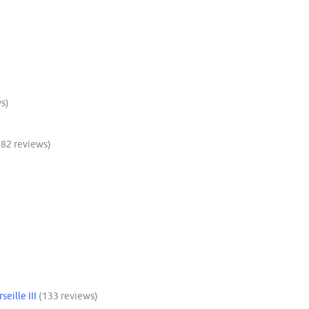
s)
182 reviews)
eille III
(133 reviews)