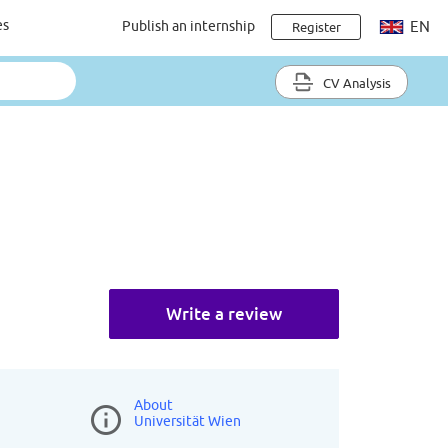
es
Publish an internship
EN
Register
CV Analysis
Write a review
About
Universität Wien