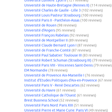
Université Lumière: Lyon II
(121 reviews)
Université de Haute-Bretagne (Rennes II)
(114 reviews)
Université Charles de Gaulle - Lille 3
(102 reviews)
Université Louis Pasteur Strasbourg
(100 reviews)
Université Paris II - Panthéon-Assas
(100 reviews)
Université de Rouen
(98 reviews)
Université d'Angers
(95 reviews)
Université François Rabelais
(92 reviews)
Université de Montpellier II
(89 reviews)
Université Claude Bernard: Lyon I
(87 reviews)
Université de Franche-Comté
(87 reviews)
Université Paul Sabatier: Toulouse III
(83 reviews)
Université Robert Schuman (Strasbourg III)
(79 reviews)
Université Paris VIII - Vincennes Saint-Denis
(79 reviews
EM Normandie
(78 reviews)
Université de Provence Aix-Marseille I
(76 reviews)
Institut d'Etudes Politiques d'Aix-en-Provence
(67 revi
Université Paris V - René Descartes
(62 reviews)
Université du Havre
(61 reviews)
Université Catholique de l'Ouest
(61 reviews)
Brest Business School
(52 reviews)
Université Paris Nord: Paris XIII
(51 reviews)
Université Pierre et Marie Curie: Paris VI
(49 reviews)